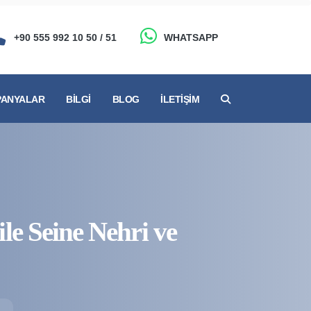
+90 555 992 10 50 / 51
WHATSAPP
ANYALAR
BILGI
BLOG
İLETIŞIM
e Seine Nehri ve