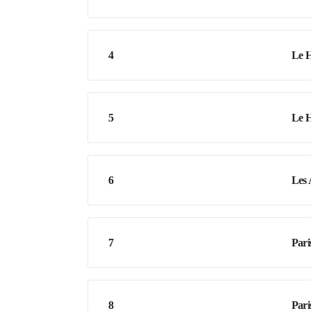
4
Le H
5
Le H
6
Les 
7
Pari
8
Pari