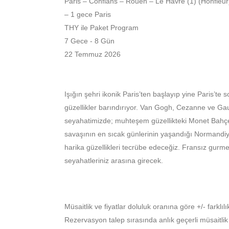
Paris – Conflans – Rouen – Le Havre (1) (Honfle
– 1 gece Paris
THY ile Paket Program
7 Gece - 8 Gün
22 Temmuz 2026
Işığın şehri ikonik Paris’ten başlayıp yine Paris’te 
güzellikler barındırıyor. Van Gogh, Cezanne ve Gaug
seyahatimizde; muhteşem güzellikteki Monet Bahçele
savaşının en sıcak günlerinin yaşandığı Normandiya 
harika güzellikleri tecrübe edeceğiz. Fransız gurm
seyahatleriniz arasına girecek.
Müsaitlik ve fiyatlar doluluk oranına göre +/- farklılık
Rezervasyon talep sırasında anlık geçerli müsaitlik ve 