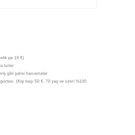
elik pp 15 €)
a turlar
eriş gibi şahsi harcamalar
igortası. (Kişi başı 50 €, 70 yaş ve üzeri %100