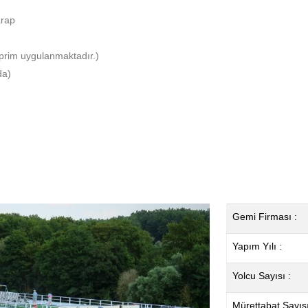
arap
urprim uygulanmaktadır.)
da)
Gemi Firması :
Yapım Yılı :
Yolcu Sayısı :
Mürettabat Sayısı