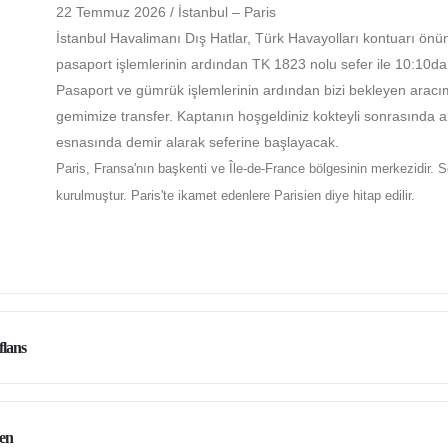
22 Temmuz 2026 / İstanbul – Paris
İstanbul Havalimanı Dış Hatlar, Türk Havayolları kontuarı ön
pasaport işlemlerinin ardından TK 1823 nolu sefer ile 10:10da 
Pasaport ve gümrük işlemlerinin ardından bizi bekleyen aracım
gemimize transfer. Kaptanın hoşgeldiniz kokteyli sonrasınd
esnasında demir alarak seferine başlayacak.
Paris, Fransa'nın başkenti ve Île-de-France bölgesinin merkezidir. S
kurulmuştur. Paris'te ikamet edenlere Parisien diye hitap edilir.
lans
en