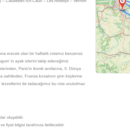
ur) – Caudebec-En-Caux – Les Andelys – Vernon
6
sona erecek olan bir haftalık rotamız benzersiz
uin’ in ayak izlerini takip edeceğimiz
rinden, Paris’in ikonik anıtlarına, II. Dünya
sahilinden, Fransa kırsalının şirin köylerine
e lezzetlerini de tadacağımız bu rota unutulmaz
lar oluşabilir.
fiyat bilgisi tarafınıza iletilecektir.