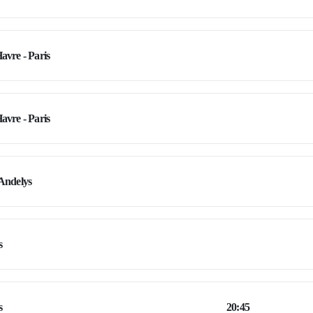
avre - Paris
avre - Paris
Andelys
s
s
20:45