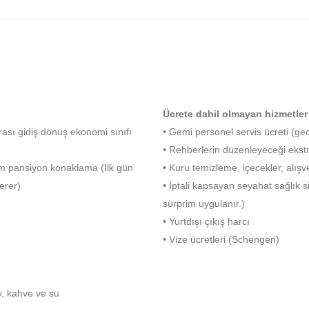
Ücrete dahil olmayan hizmetler
rası gidiş dönüş ekonomi sınıfı
• Gemi personel servis ücreti (gec
• Rehberlerin düzenleyeceği ekstr
m pansiyon konaklama (İlk gün
• Kuru temizleme, içecekler, alışv
 erer)
• İptali kapsayan seyahat sağlık s
sürprim uygulanır.)
• Yurtdışı çıkış harcı
• Vize ücretleri (Schengen)
y, kahve ve su