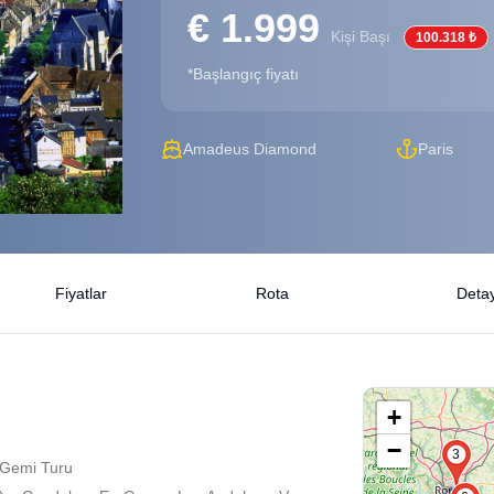
€ 1.999
Kişi Başı
100.318 ₺
*Başlangıç fiyatı
Amadeus Diamond
Paris
Fiyatlar
Rota
Detay
+
−
3
 Gemi Turu