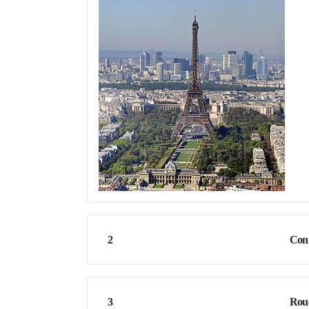
2
Conf
3
Rou