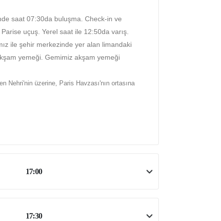
ünde saat 07:30da buluşma. Check-in ve
Parise uçuş. Yerel saat ile 12:50da varış.
ız ile şehir merkezinde yer alan limandaki
a akşam yemeği. Gemimiz akşam yemeği
en Nehri'nin üzerine, Paris Havzası'nın ortasına
17:00
17:30