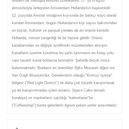
Modern bir metropol kentinin özelliklerini, 17. yy'ın eşsiz
atmosferiyle birleştiren Amsterdam Hollanda'nın başkentidir.
12. yüzyılda Amstel ırmağının kıyısında bir balıkçı köyü olarak
kurulan Amsterdam, bugün Hollanda'nın kişi sayısı bakımından
en büyük, kültürel ve parasal yönden de en önemli kentidir.
Hollanda, mimari zenginliği ile bir hazine gibidir. Ününü
kanallarından ve değişik özellikteki müzelerinden almıştır.
Kanalların üzerine kurulmuş bu şehri tanımanın en kolay yolu
cam tavanlı kanal botlarına binmektir. Şehirde birçok müze
bulunmaktadır. Bunların en önemlileri Rjiks Museum diğeri ise
Van Gogh Museum'dur. Genelevlerin olduğu "Kırmızı Işıklar"
bölgesi ("Red Light District") ile daha çok tütünle karıştırılarak
ya da karıştırılmadan içilen esrarın, Space Cake (esrarlı
kurabiye) ve mantarların satıldığı "kahvehane"ler
("Coffeeshop") kente gelenlerin ilgisini çeken yerler arasındadır.