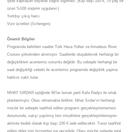
İptali kapsayan seyahat sağlık sigortası. (Kişi başı 100 €, 70 yaş ve
üzeri %100 sürprim uygulanır.)
Yurtdışı çıkış harcı
Vize ücretleri (Schengen)
Önemli Bilgiler
Programda belirtilen saatler Türk Hava Yolları ve Amadeus River
Cruises şirketinden alınmıştır. Saatlerde oluşabilecek herhangi bir
değişiklikten acentemiz sorumlu değildir. Bu sebeple herhangi bir
saat değişikliği sebebi ile acentemiz programda değişiklik yapma
hakkını saklı tutar.
NİHAT SIRDAR eşliğinde 90’lar temalı parti Kafa Radyo ile ortak
planlanmıştır. Olası olmamakla birlikte; Nihat Sırdar’ın herhangi
mücbir bir sebeple taahhüt edilen programı gerçekleştirememesi
durumunda, satışı yapılmış tüm misafirlere gerçekleştirilemeyen
aktivite bedeli olarak kişi başı 100 € iade edilecektir. Turun taahhüt
edilen diğer tüm hizmetleri ise geçerlidir. Olası mücbir sebeple iptal