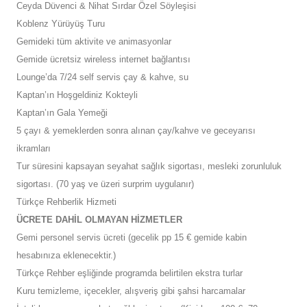
Ceyda Düvenci & Nihat Sırdar Özel Söyleşisi
Koblenz Yürüyüş Turu
Gemideki tüm aktivite ve animasyonlar
Gemide ücretsiz wireless internet bağlantısı
Lounge’da 7/24 self servis çay & kahve, su
Kaptan’ın Hoşgeldiniz Kokteyli
Kaptan’ın Gala Yemeği
5 çayı & yemeklerden sonra alınan çay/kahve ve geceyarısı
ikramları
Tur süresini kapsayan seyahat sağlık sigortası, mesleki zorunluluk
sigortası. (70 yaş ve üzeri surprim uygulanır)
Türkçe Rehberlik Hizmeti
ÜCRETE DAHİL OLMAYAN HİZMETLER
Gemi personel servis ücreti (gecelik pp 15 € gemide kabin
hesabınıza eklenecektir.)
Türkçe Rehber eşliğinde programda belirtilen ekstra turlar
Kuru temizleme, içecekler, alışveriş gibi şahsi harcamalar