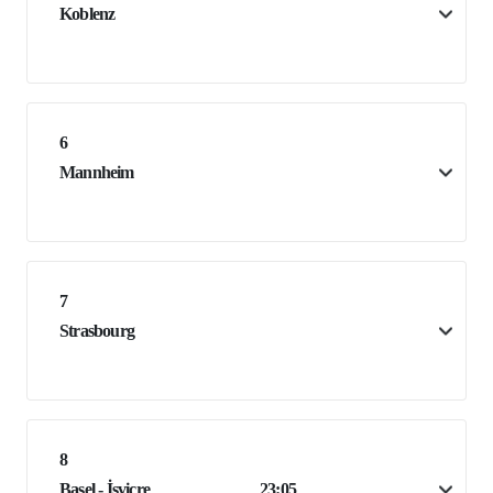
Koblenz
6
Mannheim
7
Strasbourg
8
Basel - İsviçre
23:05