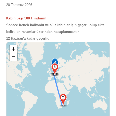
20 Temmuz 2026
Kabin başı 500 € indirim!
Sadece french balkonlu ve süit kabinler için geçerli olup ekte
belirtilen rakamlar üzerinden hesaplanacaktır.
12 Haziran'a kadar geçerlidir.
+
−
3
4
5
6
7
8
2