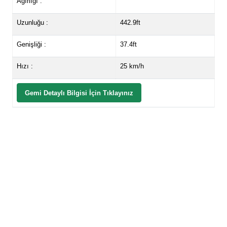
Ağırlığı :
Uzunluğu :
442.9ft
Genişliği :
37.4ft
Hızı :
25 km/h
Gemi Detaylı Bilgisi İçin Tıklayınız