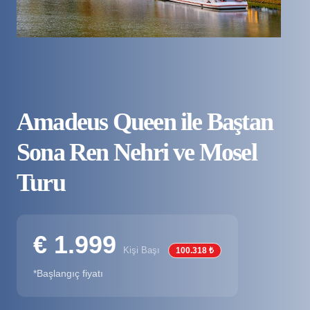
Amadeus Queen ile Baştan
Sona Ren Nehri ve Mosel
Turu
€ 1.999
Kişi Başı
100.318 ₺
*Başlangıç fiyatı