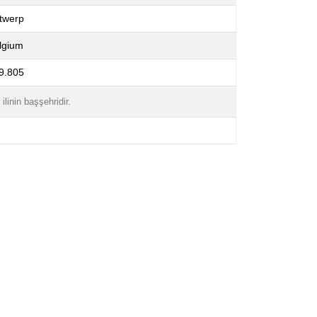
twerp
lgium
9.805
ilinin başşehridir.