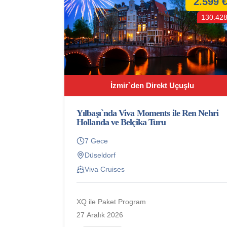
2.599 
130.428
İzmir`den Direkt Uçuşlu
Yılbaşı`nda Viva Moments ile Ren Nehri
Hollanda ve Belçika Turu
7 Gece
Düseldorf
Viva Cruises
XQ ile Paket Program
27 Aralık 2026