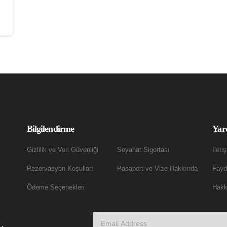
Bilgilendirme
Yar
Gizlilik ve Veri Güvenliği
Seyahat Sigortası
İleti
Rezervasyon Koşulları
Pasaport ve Vize Hakkında
Fayda
Ödeme Seçenekleri
Hakk