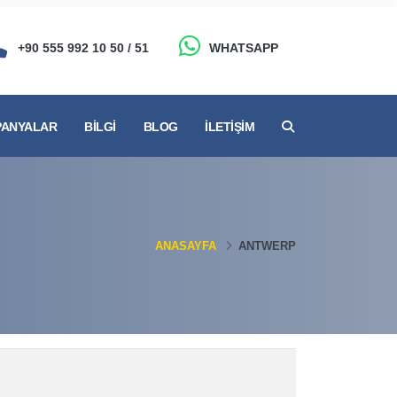
+90 555 992 10 50 / 51
WHATSAPP
ANYALAR
BILGI
BLOG
İLETIŞIM
ANASAYFA
ANTWERP