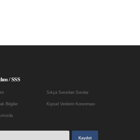
dım / SSS
şim
Sıkça Sorunlan Sorular
lı Bilgiler
Kişisel Verilerin Korunması
ımızda
Kaydet