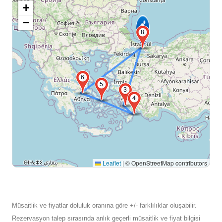
+
−
8
6
5
3
4
Leaflet
|
© OpenStreetMap contributors
Müsaitlik ve fiyatlar doluluk oranına göre +/- farklılıklar oluşabilir.
Rezervasyon talep sırasında anlık geçerli müsaitlik ve fiyat bilgisi