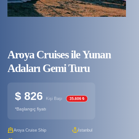
Aroya Cruises ile Yunan
Adaları Gemi Turu
$ 826
Kişi Başı
35.606 ₺
*Başlangıç fiyatı
Aroya Cruise Ship
İstanbul