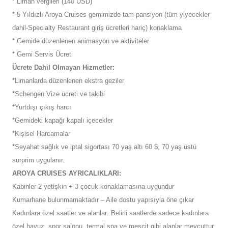
* Liman vergileri (140 USD)
* 5 Yıldızlı Aroya Cruises gemimizde tam pansiyon (tüm yiyecekler
dahil-Specialty Restaurant giriş ücretleri hariç) konaklama
* Gemide düzenlenen animasyon ve aktiviteler
* Gemi Servis Ücreti
Ücrete Dahil Olmayan Hizmetler:
*Limanlarda düzenlenen ekstra geziler
*Schengen Vize ücreti ve takibi
*Yurtdışı çıkış harcı
*Gemideki kapağı kapalı içecekler
*Kişisel Harcamalar
*Seyahat sağlık ve iptal sigortası 70 yaş altı 60 $, 70 yaş üstü
surprim uygulanır.
AROYA CRUISES AYRICALIKLARI:
Kabinler 2 yetişkin + 3 çocuk konaklamasına uygundur
Kumarhane bulunmamaktadır – Aile dostu yapısıyla öne çıkar
Kadınlara özel saatler ve alanlar: Belirli saatlerde sadece kadınlara
özel havuz, spor salonu, termal spa ve mescit gibi alanlar mevcuttur.