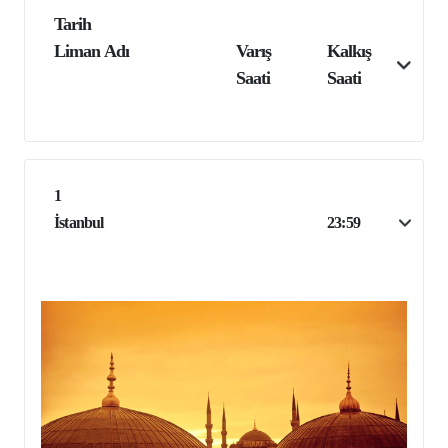
Tarih
Liman Adı
Varış
Kalkış
Saati
Saati
1
İstanbul
23:59