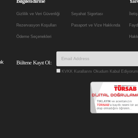
Bilgilendirme
Yar
Gizlilik ve Veri Güvenliği
Seyahat Sigortası
İleti
Rezervasyon Koşulları
Pasaport ve Vize Hakkında
Fayda
Ödeme Seçenekleri
Hakk
ok
Bültene Kayıt Ol:
KVKK Kurallarını Okudum Kabul Ediyorum