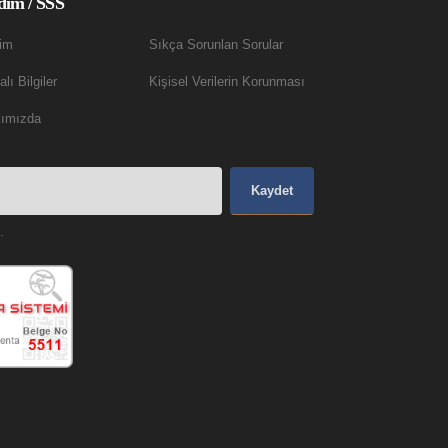
dım / SSS
şim
Sıkça Sorunlan Sorular
lı Bilgiler
Kişisel Verilerin Korunması
ımızda
Kaydet
.