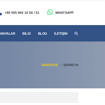
+90 555 992 10 50 / 51
WHATSAPP
ANYALAR
BILGI
BLOG
İLETIŞIM
ANASAYFA
BAHREYN