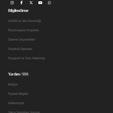
Bilgilendirme
Gizlilik ve Veri Güvenliği
Rezervasyon Koşulları
Ödeme Seçenekleri
Seyahat Sigortası
Pasaport ve Vize Hakkında
Yardım / SSS
İletişim
Faydalı Bilgiler
Hakkımızda
Sıkça Sorunlan Sorular