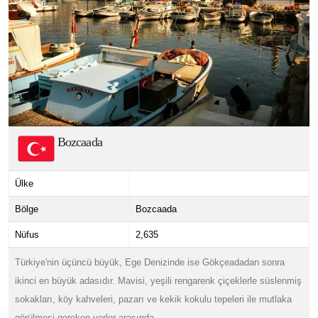
Bozcaada
Ülke
Bölge
Bozcaada
Nüfus
2,635
Türkiye'nin üçüncü büyük, Ege Denizinde ise Gökçeadadan sonra
ikinci en büyük adasıdır. Mavisi, yeşili rengarenk çiçeklerle süslenmiş
sokakları, köy kahveleri, pazarı ve kekik kokulu tepeleri ile mutlaka
görülmesi gereken yerler arasında.