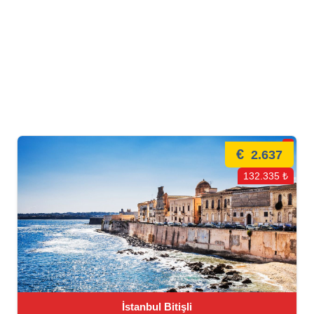
€
2.637
132.335 ₺
İstanbul Bitişli