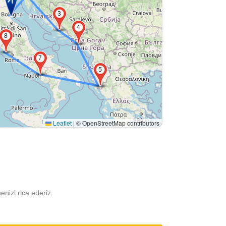
3
4
8
7
5
Leaflet
|
© OpenStreetMap contributors
menizi rica ederiz.