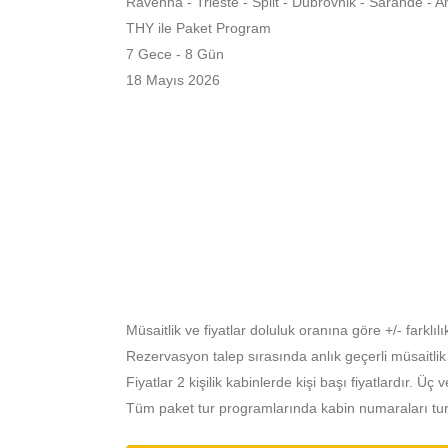
Ravenna - Trieste - Split - Dubrovnik - Sarande - 
THY ile Paket Program
7 Gece - 8 Gün
18 Mayıs 2026
Müsaitlik ve fiyatlar doluluk oranına göre +/- farklılık
Rezervasyon talep sırasında anlık geçerli müsaitlik ve 
Fiyatlar 2 kişilik kabinlerde kişi başı fiyatlardır. Üç v
Tüm paket tur programlarında kabin numaraları turdan