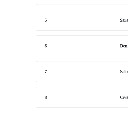
5
Sara
6
Den
7
Sale
8
Civi