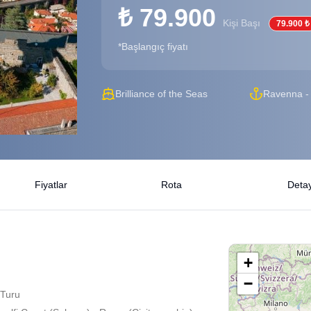
₺ 79.900
Kişi Başı
79.900 ₺
*Başlangıç fiyatı
Brilliance of the Seas
Ravenna - 
Fiyatlar
Rota
Detay
+
−
 Turu