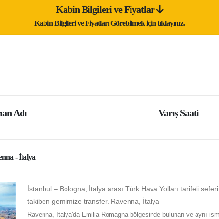
Kabin Bilgileri ve Fiyatlar
Kabin Bilgileri ve Fiyatları Görebilmek için tıklayınız.
an Adı
Varış Saati
nna - İtalya
İstanbul – Bologna, İtalya arası Türk Hava Yolları tarifeli seferi 
takiben gemimize transfer. Ravenna, İtalya
Ravenna, İtalya'da Emilia-Romagna bölgesinde bulunan ve aynı ismi t