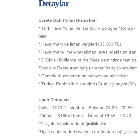
Detaylar
Ücrete Dahil Olan Hizmetler:
* Türk Hava Yolları ile İstanbul – Bologna / Roma -
bileti
* Havalimanı ve liman vergileri (33,000 TL)
* Havalimanı-liman-havalimanı arasındaki tüm trans
* 5 Yıldızlı Brilliance of the Seas gemimizde tam pa
Specialty Restaurant giriş ücretleri hariç ) konakla
* Gemide düzenlenen animasyon ve aktiviteler
* Türkçe Rehberlik Hizmetleri (Grup kişi sayısı 20’yi
Uçuş Detayları:
Gidiş : TK1321 İstanbul – Bologna 08:20 – 09:55
Dönüş : TK1864 Roma – İstanbul 19:55 – 23:40
*** Uçak detaylarında değişiklik olabilir.
*Uçak saatlerinde Hava yolu tarafından değişiklik yap