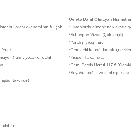
Ücrete Dahil Olmayan Hizmetler
 İstanbul arası ekonomi sınıfı uçak
*Limanlarda düzenlenen ekstra ge
*Schengen Vizesi (Çok girişli)
*Yurtdışı çıkış harcı
ferler
*Gemideki kapağı kapalı içecekle
nsiyon (tüm yiyecekler dahil-
*Kişisel Harcamalar
ma
*Gemi Servis Ücreti 117 € (Gemid
*Seyahat sağlık ve iptal sigortası
 aştığı takdirde)
ılabilir.