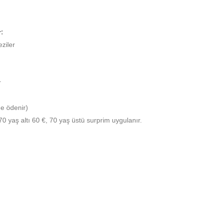
:
ziler
r
e ödenir)
 70 yaş altı 60 €, 70 yaş üstü surprim uygulanır.