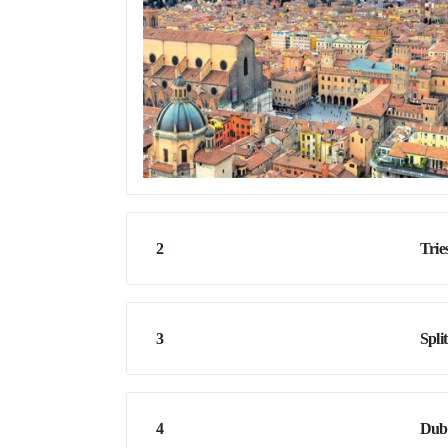
2
Trie
3
Split
4
Dub