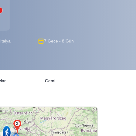
İtalya
7 Gece - 8 Gün
lar
Gemi
2