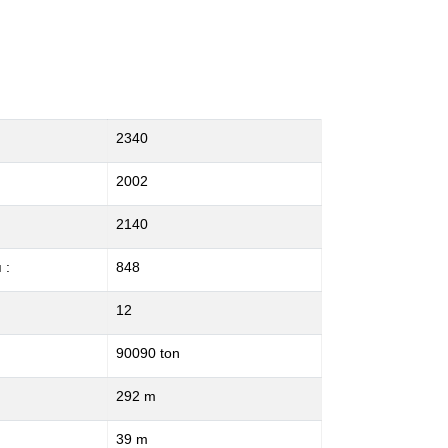
2340
2002
2140
 :
848
12
90090 ton
292 m
39 m