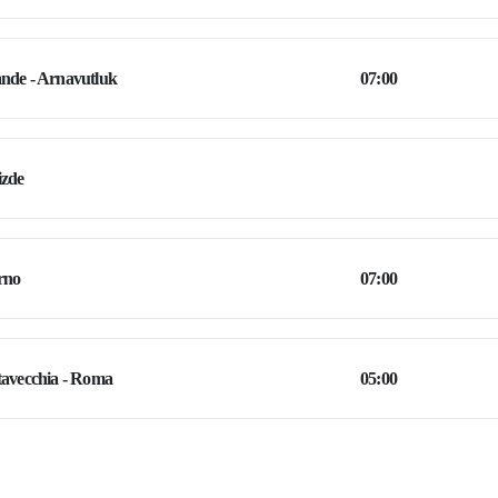
nde - Arnavutluk
07:00
izde
rno
07:00
tavecchia - Roma
05:00