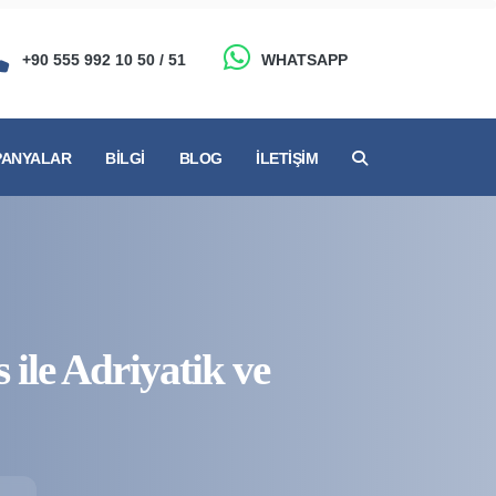
+90 555 992 10 50 / 51
WHATSAPP
ANYALAR
BILGI
BLOG
İLETIŞIM
s ile Adriyatik ve