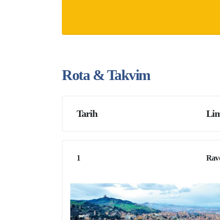
Rota & Takvim
Tarih
Lim
1
Rave