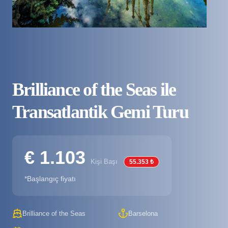
Brilliance of the Seas ile
Transatlantik Gemi Turu
€ 1.103
Kişi Başı
55.353 ₺
*Başlangıç fiyatı
Brilliance of the Seas
Barselona