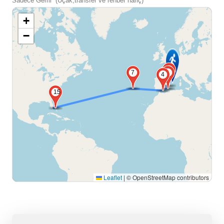
Sadece Gemi (Uçak,transfer ve rehber hariç)
+
−
2
7
3
4
15
Leaflet
|
© OpenStreetMap contributors