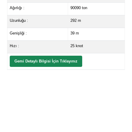
Ağırlığı :
90090 ton
Uzunluğu :
292 m
Genişliği :
39 m
Hızı :
25 knot
Gemi Detaylı Bilgisi İçin Tıklayınız