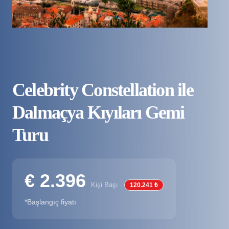
Celebrity Constellation ile
Dalmaçya Kıyıları Gemi
Turu
€ 2.396
Kişi Başı
120.241 ₺
*Başlangıç fiyatı