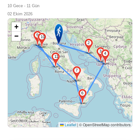
10 Gece - 11 Gün
02 Ekim 2026
+
−
9
10
2
3
4
11
7
6
Leaflet
|
© OpenStreetMap contributors