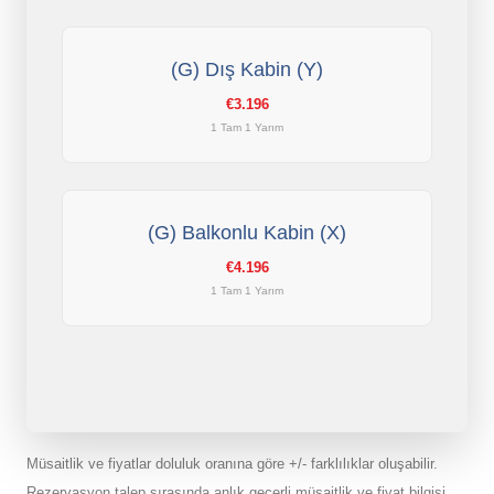
(G) Dış Kabin (Y)
€3.196
1 Tam 1 Yarım
(G) Balkonlu Kabin (X)
€4.196
1 Tam 1 Yarım
Müsaitlik ve fiyatlar doluluk oranına göre +/- farklılıklar oluşabilir.
Rezervasyon talep sırasında anlık geçerli müsaitlik ve fiyat bilgisi