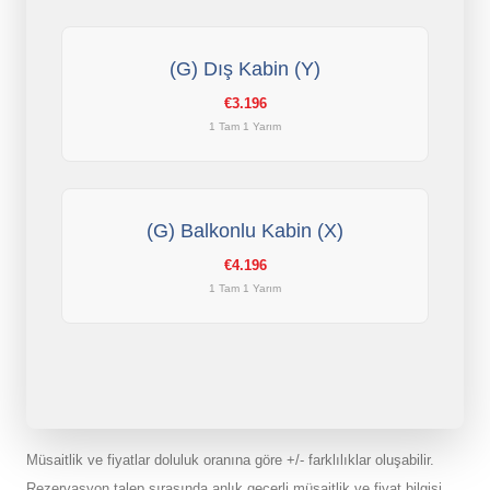
(G) Dış Kabin (Y)
€3.196
1 Tam 1 Yarım
(G) Balkonlu Kabin (X)
€4.196
1 Tam 1 Yarım
Müsaitlik ve fiyatlar doluluk oranına göre +/- farklılıklar oluşabilir.
Rezervasyon talep sırasında anlık geçerli müsaitlik ve fiyat bilgisi