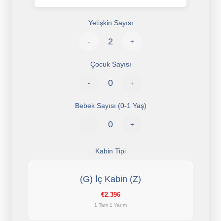
Yetişkin Sayısı
-
+
Çocuk Sayısı
-
+
Bebek Sayısı (0-1 Yaş)
-
+
Kabin Tipi
(G) İç Kabin (Z)
€2.396
1 Tam 1 Yarım