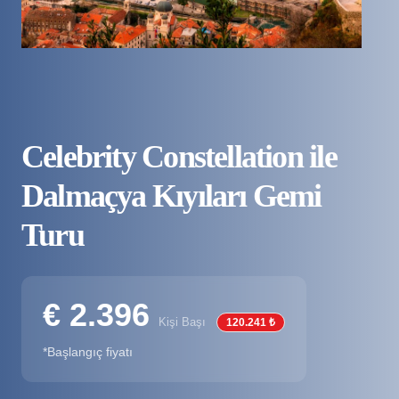
Celebrity Constellation ile
Dalmaçya Kıyıları Gemi
Turu
€ 2.396
Kişi Başı
120.241 ₺
*Başlangıç fiyatı