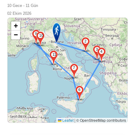
10 Gece - 11 Gün
02 Ekim 2026
+
−
9
10
2
3
4
11
7
6
Leaflet
|
© OpenStreetMap contributors