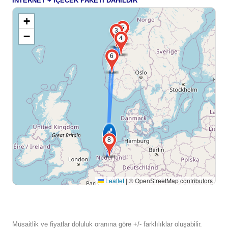
İNTERNET + İÇECEK PAKETİ DAHİLDİR
+
5
3
−
4
6
8
Leaflet
|
© OpenStreetMap contributors
Müsaitlik ve fiyatlar doluluk oranına göre +/- farklılıklar oluşabilir.