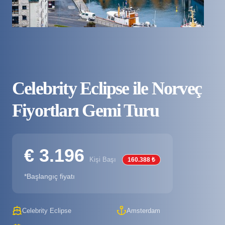
Celebrity Eclipse ile Norveç
Fiyortları Gemi Turu
€ 3.196
Kişi Başı
160.388 ₺
*Başlangıç fiyatı
Celebrity Eclipse
Amsterdam