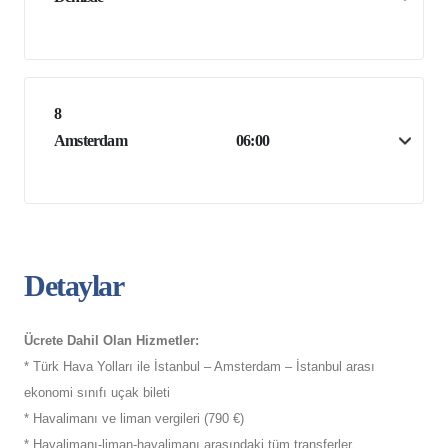
8
Amsterdam
06:00
Detaylar
Ücrete Dahil Olan Hizmetler:
* Türk Hava Yolları ile İstanbul – Amsterdam – İstanbul arası
ekonomi sınıfı uçak bileti
* Havalimanı ve liman vergileri (790 €)
* Havalimanı-liman-havalimanı arasındaki tüm transferler