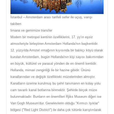
İstanbul – Amsterdam arası tarifeli sefer ile uçuş, varışı
takiben
limana ve gemimize transfer
Modern bir metropol kentinin özelliklerini, 17. yy'ın eşsiz
atmosferiyle birleştiren Amsterdam Hollanda'nın başkentidir.
12. yüzyılda Amstel ırmağının kıyısında bir balıkçı köyü olarak
kurulan Amsterdam, bugün Hollanda'nın kişi sayısı bakımından
en büyük, kültürel ve parasal yönden de en önemli kentidir.
Hollanda, mimari zenginliği ile bir hazine gibidir. Ününü
kanallarından ve değişik özellikteki müzelerinden almıştır.
Kanalların üzerine kurulmuş bu şehri tanımanın en kolay yolu
cam tavanlı kanal botlarına binmektir. Şehirde birçok müze
bulunmaktadır. Bunların en önemlileri Rjiks Museum diğeri ise
Van Gogh Museum'dur. Genelevlerin olduğu "Kırmızı Işıklar"
bölgesi ("Red Light District") ile daha çok tütünle karıştırılarak