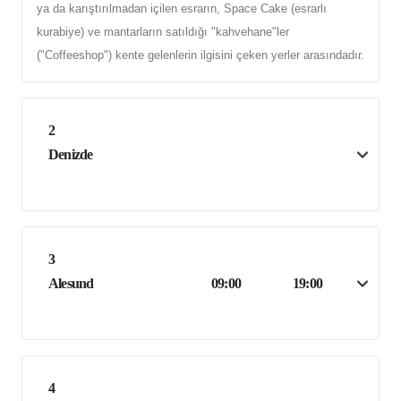
ya da karıştırılmadan içilen esrarın, Space Cake (esrarlı
kurabiye) ve mantarların satıldığı "kahvehane"ler
("Coffeeshop") kente gelenlerin ilgisini çeken yerler arasındadır.
2
Denizde
3
Alesund
09:00
19:00
4