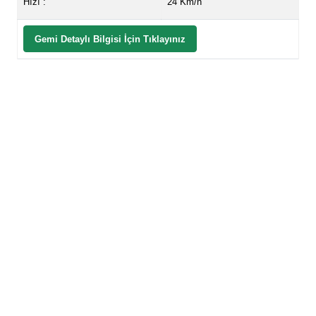
Hızı :
24 Km/h
Gemi Detaylı Bilgisi İçin Tıklayınız