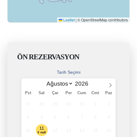
Leaflet
|
© OpenStreetMap contributors
ÖN REZERVASYON
Tarih Seçimi
Pzt
Sal
Çar
Per
Cum
Cmt
Paz
27
28
29
30
31
1
2
3
4
5
6
7
8
9
11
10
12
13
14
15
16
€ null