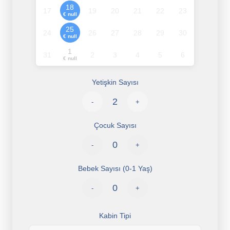
18
17
19
20
21
22
23
€ null
25
24
26
27
28
29
30
€ null
1
31
2
3
4
5
6
€ null
Yetişkin Sayısı
-
+
Çocuk Sayısı
-
+
Bebek Sayısı (0-1 Yaş)
-
+
Kabin Tipi