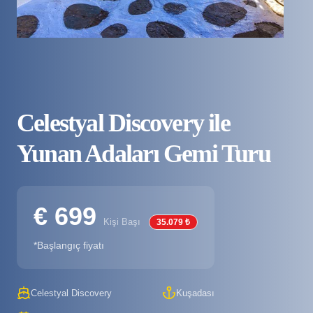
Celestyal Discovery ile
Yunan Adaları Gemi Turu
€ 699
Kişi Başı
35.079 ₺
*Başlangıç fiyatı
Celestyal Discovery
Kuşadası