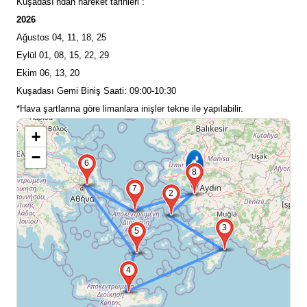
Kuşadası’ndan hareket tarihleri :
2026
Ağustos 04, 11, 18, 25
Eylül 01, 08, 15, 22, 29
Ekim 06, 13, 20
Kuşadası Gemi Biniş Saati: 09:00-10:30
*Hava şartlarına göre limanlara inişler tekne ile yapılabilir.
+
−
6
8
7
2
3
5
4