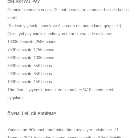
CELESTYAL PAY
Gemiye binmeden engeç 72 saat önce satın alınması halinde bonus
verilir.
(Sadece yiyecek, içecek ve A la carte restaurantlarda geçerlidir)
Celestyal pay için kullanılmayan tutar olursa iade edilemez.
1000€ depozito 250€ bonus
750€ depozito 175€ bonus
500€ depozito 100€ bonus
300€ depozito 55€ bonus
200€ depozito 35€ bonus
100€ depozito 15€ bonus
Tüm ücretli yiyecek, içecek ve hizmetlere %10 servis ücreti
uygulanır.
ÖNEMLİ BİLGİLENDİRME
Yunanistan Hükümeti tarafından tüm kruvaziyer turistlerine 21
Temmuz 2025 tarihinden itibaren geçerli olacak bir Sürdürülebilir