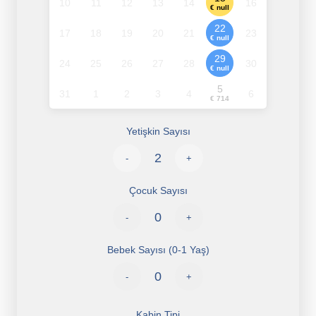
10
11
12
13
14
16
€ null
22
17
18
19
20
21
23
€ null
29
24
25
26
27
28
30
€ null
5
31
1
2
3
4
6
€ 714
Yetişkin Sayısı
-
+
Çocuk Sayısı
-
+
Bebek Sayısı (0-1 Yaş)
-
+
Kabin Tipi