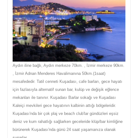
Aydın iline bağlı, Aydın merkeze 70km. , İzmir merkeze 90km.
, İzmir Adnan Menderes Havalimanına 50km.(1saat)
mesafededir. Tatil cenneti Kuşadası, cafe barları, gece hayatı
için fazlasıyla alternatif sunan bar, kulüp ve değişik eğlence
mekanları ile tanınır. Kuşadası Barlar sokağı ve Kuşadası
Kaleiçi mevkileri gece hayatının kalbinin attığı bölgeleridir.
Kuşadası'nda bir çok plaj ve beach club'lar gündüzleri eşsiz
deniz ve kum rahatlığı sağlarken geceleride klüp/bar kimliğine
bürünerek Kuşadası'nda günü 24 saat yaşamanıza olanak
sunarlar.