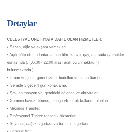
Detaylar
CELESTYAL ONE FİYATA DAHİL OLAN HİZMETLER:
• Sabah, öğle ve akşam yemekleri
• Açık büfe otomatlardan alınan filtre kahve, çay, su, soda (yemekler
esnasında ). (06:30 - 22:00 arası açık bulunmaktadır.)
bulunmaktadır.)
• Liman vergileri, gemi hizmet bedelleri ve liman ücretleri.
• Gemide 3 gece 4 gün konaklama.
• Şov, animasyon vb. gemideki eğlence ve aktiviteler.
• Geminin havuz, fitness, lounge vb. ortak kullanım alanları.
• Mikonos Transfer.
• Profesyonel Türkçe rehberlik hizmetleri.
• Seyahat, sağlık sigortası ve tur iptali sigortası.
• Ücretsiz Wifi