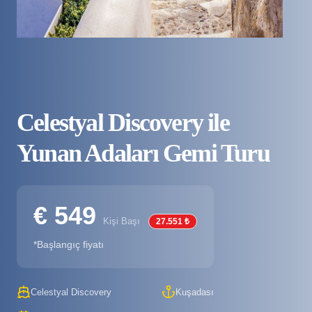
Celestyal Discovery ile
Yunan Adaları Gemi Turu
€ 549
Kişi Başı
27.551 ₺
*Başlangıç fiyatı
Celestyal Discovery
Kuşadası