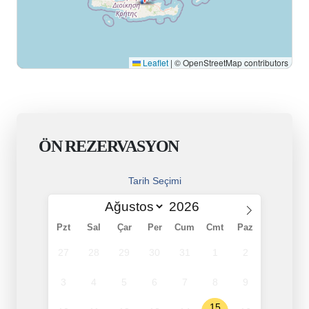
Leaflet
|
© OpenStreetMap contributors
ÖN REZERVASYON
Tarih Seçimi
Pzt
Sal
Çar
Per
Cum
Cmt
Paz
27
28
29
30
31
1
2
3
4
5
6
7
8
9
15