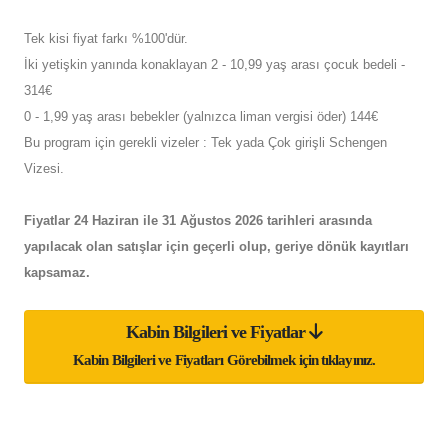
Tek kisi fiyat farkı %100'dür.
İki yetişkin yanında konaklayan 2 - 10,99 yaş arası çocuk bedeli -
314€
0 - 1,99 yaş arası bebekler (yalnızca liman vergisi öder) 144€
Bu program için gerekli vizeler : Tek yada Çok girişli Schengen
Vizesi.
Fiyatlar 24 Haziran ile 31 Ağustos 2026 tarihleri arasında
yapılacak olan satışlar için geçerli olup, geriye dönük kayıtları
kapsamaz.
Kabin Bilgileri ve Fiyatlar
Kabin Bilgileri ve Fiyatları Görebilmek için tıklayınız.