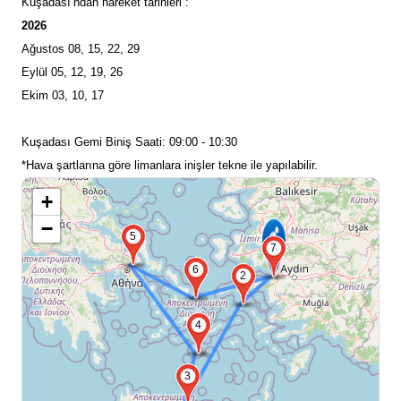
Kuşadası’ndan hareket tarihleri :
2026
Ağustos 08, 15, 22, 29
Eylül 05, 12, 19, 26
Ekim 03, 10, 17
Kuşadası Gemi Biniş Saati: 09:00 - 10:30
*Hava şartlarına göre limanlara inişler tekne ile yapılabilir.
+
−
5
7
6
2
4
3