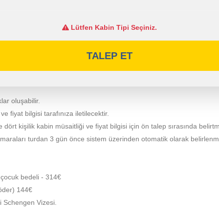
Lütfen Kabin Tipi Seçiniz.
TALEP ET
lar oluşabilir.
fiyat bilgisi tarafınıza iletilecektir.
e dört kişilik kabin müsaitliği ve fiyat bilgisi için ön talep sırasında belirt
umaraları turdan 3 gün önce sistem üzerinden otomatik olarak belirlenm
 çocuk bedeli - 314€
i öder) 144€
li Schengen Vizesi.