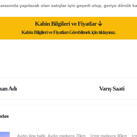
i arasında yapılacak olan satışlar için geçerli olup, geriye dönük k
Kabin Bilgileri ve Fiyatlar
Kabin Bilgileri ve Fiyatları Görebilmek için tıklayınız.
an Adı
Varış Saati
dası
Aydın iline bağlı, Aydın merkeze 70km. , İzmir merkeze 90km. , İ