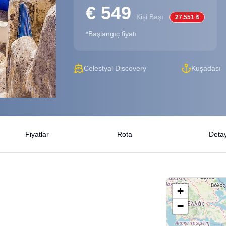
€ 549
Kişi Başı
27.551 ₺
*Başlangıç fiyatı
Celestyal Discovery
Kuşadası
Fiyatlar
Rota
Detay
+
−