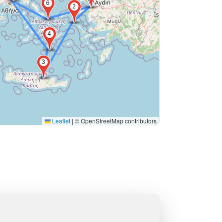
6
2
4
3
Leaflet
|
© OpenStreetMap contributors