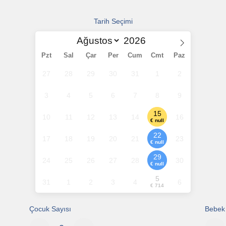
Tarih Seçimi
Pzt
Sal
Çar
Per
Cum
Cmt
Paz
27
28
29
30
31
1
2
3
4
5
6
7
8
9
15
10
11
12
13
14
16
€ null
22
17
18
19
20
21
23
€ null
29
24
25
26
27
28
30
€ null
5
31
1
2
3
4
6
€ 714
Çocuk Sayısı
Bebek 