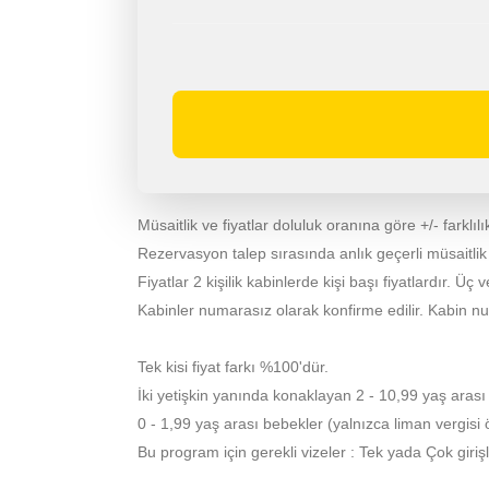
Müsaitlik ve fiyatlar doluluk oranına göre +/- farklılık
Rezervasyon talep sırasında anlık geçerli müsaitlik ve 
Fiyatlar 2 kişilik kabinlerde kişi başı fiyatlardır. Üç v
Kabinler numarasız olarak konfirme edilir. Kabin n
Tek kisi fiyat farkı %100'dür.
İki yetişkin yanında konaklayan 2 - 10,99 yaş arası
0 - 1,99 yaş arası bebekler (yalnızca liman vergis
Bu program için gerekli vizeler : Tek yada Çok giriş