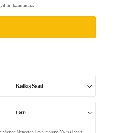
ayıtları kapsamaz.
Kalkış Saati
13:00
zmir Adnan Menderes Havalimanına 50km.(1saat)