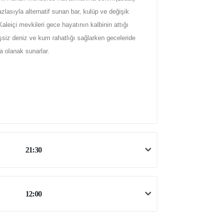
azlasıyla alternatif sunan bar, kulüp ve değişik
leiçi mevkileri gece hayatının kalbinin attığı
eşsiz deniz ve kum rahatlığı sağlarken geceleride
 olanak sunarlar.
21:30
12:00