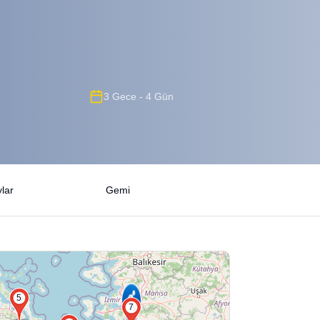
3 Gece - 4 Gün
lar
Gemi
5
7