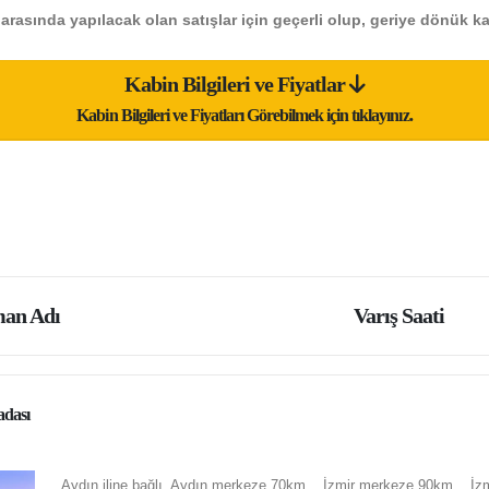
i arasında yapılacak olan satışlar için geçerli olup, geriye dönük k
Kabin Bilgileri ve Fiyatlar
Kabin Bilgileri ve Fiyatları Görebilmek için tıklayınız.
an Adı
Varış Saati
dası
Aydın iline bağlı, Aydın merkeze 70km. , İzmir merkeze 90km. , İ