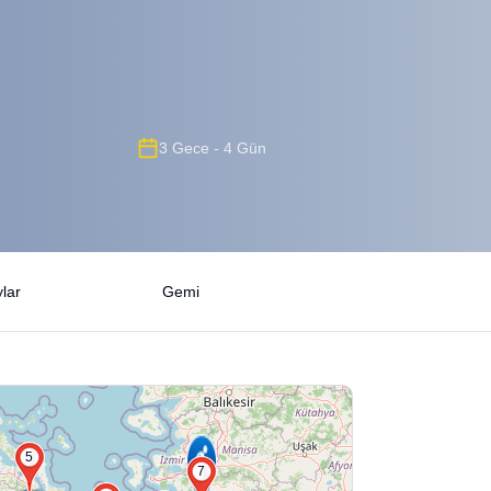
3 Gece - 4 Gün
lar
Gemi
5
7