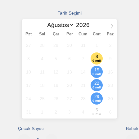
Tarih Seçimi
Pzt
Sal
Çar
Per
Cum
Cmt
Paz
27
28
29
30
31
1
2
8
3
4
5
6
7
9
€ null
15
10
11
12
13
14
16
€ null
22
17
18
19
20
21
23
€ null
29
24
25
26
27
28
30
€ null
5
31
1
2
3
4
6
€ 714
Çocuk Sayısı
Bebek 