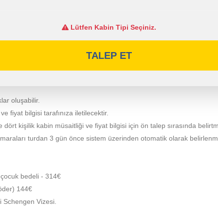
Lütfen Kabin Tipi Seçiniz.
TALEP ET
lar oluşabilir.
fiyat bilgisi tarafınıza iletilecektir.
e dört kişilik kabin müsaitliği ve fiyat bilgisi için ön talep sırasında belirt
umaraları turdan 3 gün önce sistem üzerinden otomatik olarak belirlenm
 çocuk bedeli - 314€
i öder) 144€
li Schengen Vizesi.