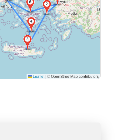
6
2
4
3
Leaflet
|
© OpenStreetMap contributors