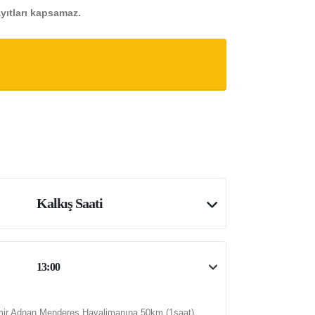
ayıtları kapsamaz.
Kalkış Saati
13:00
zmir Adnan Menderes Havalimanına 50km.(1saat)