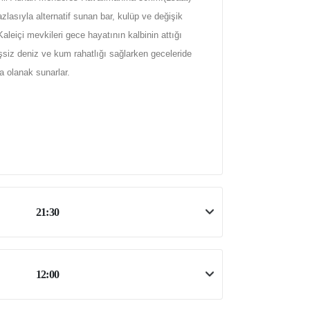
azlasıyla alternatif sunan bar, kulüp ve değişik
leiçi mevkileri gece hayatının kalbinin attığı
eşsiz deniz ve kum rahatlığı sağlarken geceleride
 olanak sunarlar.
21:30
12:00