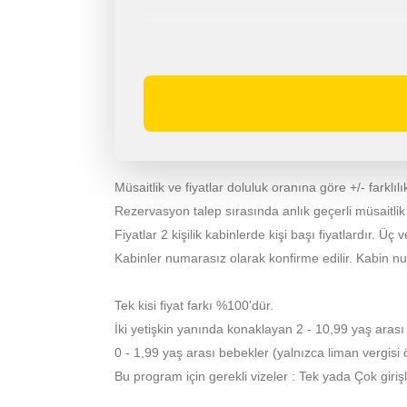
Müsaitlik ve fiyatlar doluluk oranına göre +/- farklılık
Rezervasyon talep sırasında anlık geçerli müsaitlik ve 
Fiyatlar 2 kişilik kabinlerde kişi başı fiyatlardır. Üç v
Kabinler numarasız olarak konfirme edilir. Kabin n
Tek kisi fiyat farkı %100'dür.
İki yetişkin yanında konaklayan 2 - 10,99 yaş arası
0 - 1,99 yaş arası bebekler (yalnızca liman vergis
Bu program için gerekli vizeler : Tek yada Çok giriş