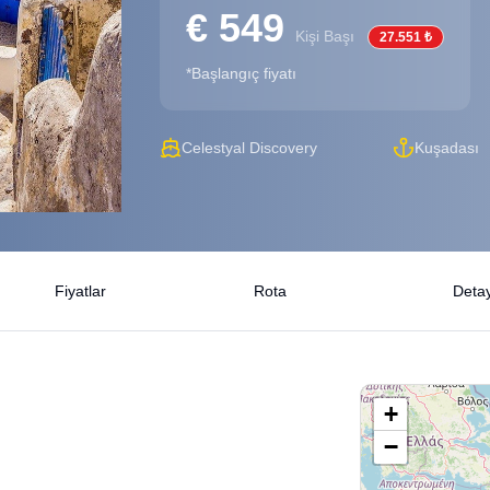
€ 549
Kişi Başı
27.551 ₺
*Başlangıç fiyatı
Celestyal Discovery
Kuşadası
Fiyatlar
Rota
Detay
+
−