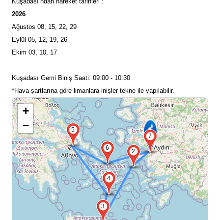
Kuşadası’ndan hareket tarihleri :
2026
Ağustos 08, 15, 22, 29
Eylül 05, 12, 19, 26
Ekim 03, 10, 17
Kuşadası Gemi Biniş Saati: 09:00 - 10:30
*Hava şartlarına göre limanlara inişler tekne ile yapılabilir.
+
−
5
7
6
2
4
3