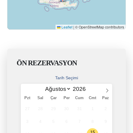
Leaflet
|
© OpenStreetMap contributors
ÖN REZERVASYON
Tarih Seçimi
Pzt
Sal
Çar
Per
Cum
Cmt
Paz
27
28
29
30
31
1
2
3
4
5
6
7
8
9
15