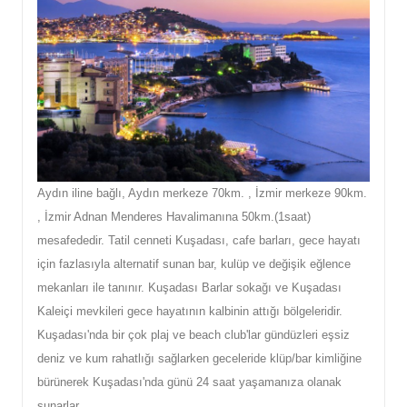
Aydın iline bağlı, Aydın merkeze 70km. , İzmir merkeze 90km.
, İzmir Adnan Menderes Havalimanına 50km.(1saat)
mesafededir. Tatil cenneti Kuşadası, cafe barları, gece hayatı
için fazlasıyla alternatif sunan bar, kulüp ve değişik eğlence
mekanları ile tanınır. Kuşadası Barlar sokağı ve Kuşadası
Kaleiçi mevkileri gece hayatının kalbinin attığı bölgeleridir.
Kuşadası'nda bir çok plaj ve beach club'lar gündüzleri eşsiz
deniz ve kum rahatlığı sağlarken geceleride klüp/bar kimliğine
bürünerek Kuşadası'nda günü 24 saat yaşamanıza olanak
sunarlar.