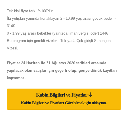
Tek kisi fiyat farkı %100'dür.
İki yetişkin yanında konaklayan 2 - 10,99 yaş arası çocuk bedeli -
314€
0 - 1,99 yaş arası bebekler (yalnızca liman vergisi öder) 144€
Bu program için gerekli vizeler : Tek yada Çok girişli Schengen
Vizesi.
Fiyatlar 24 Haziran ile 31 Ağustos 2026 tarihleri arasında
yapılacak olan satışlar için geçerli olup, geriye dönük kayıtları
kapsamaz.
Kabin Bilgileri ve Fiyatlar
Kabin Bilgileri ve Fiyatları Görebilmek için tıklayınız.