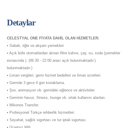
Detaylar
CELESTYAL ONE FİYATA DAHİL OLAN HİZMETLER:
• Sabah, öğle ve akşam yemekleri
• Açık büfe otomatlardan alınan filtre kahve, çay, su, soda (yemekler
esnasında ). (06:30 - 22:00 arası açık bulunmaktadır.)
bulunmaktadır.)
• Liman vergileri, gemi hizmet bedelleri ve liman ücretleri.
• Gemide 3 gece 4 gün konaklama.
• Şov, animasyon vb. gemideki eğlence ve aktiviteler.
• Geminin havuz, fitness, lounge vb. ortak kullanım alanları.
• Mikonos Transfer.
• Profesyonel Türkçe rehberlik hizmetleri.
• Seyahat, sağlık sigortası ve tur iptali sigortası.
• Ücretsiz Wifi