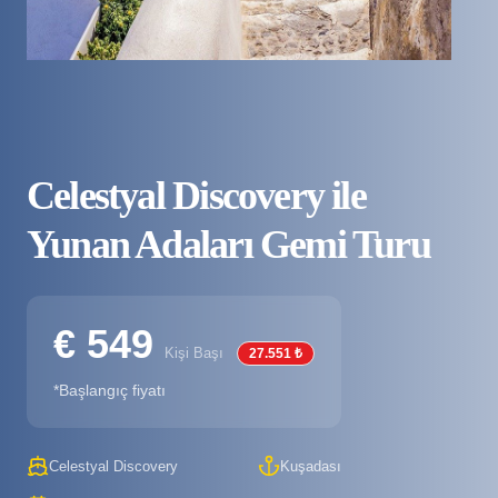
Celestyal Discovery ile
Yunan Adaları Gemi Turu
€ 549
Kişi Başı
27.551 ₺
*Başlangıç fiyatı
Celestyal Discovery
Kuşadası