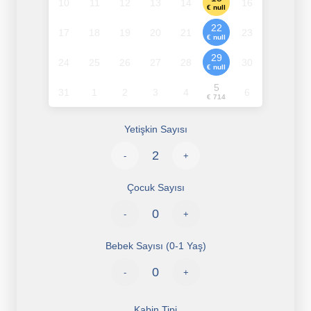
10
11
12
13
14
16
€ null
22
17
18
19
20
21
23
€ null
29
24
25
26
27
28
30
€ null
5
31
1
2
3
4
6
€ 714
Yetişkin Sayısı
-
+
Çocuk Sayısı
-
+
Bebek Sayısı (0-1 Yaş)
-
+
Kabin Tipi