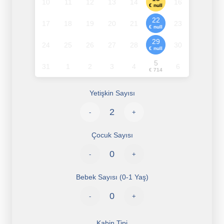
10
11
12
13
14
16
€ null
22
17
18
19
20
21
23
€ null
29
24
25
26
27
28
30
€ null
5
31
1
2
3
4
6
€ 714
Yetişkin Sayısı
-
+
Çocuk Sayısı
-
+
Bebek Sayısı (0-1 Yaş)
-
+
Kabin Tipi