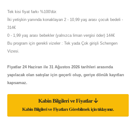
Tek kisi fiyat farkı %100'dür.
İki yetişkin yanında konaklayan 2 - 10,99 yaş arası çocuk bedeli -
314€
0 - 1,99 yaş arası bebekler (yalnızca liman vergisi öder) 144€
Bu program için gerekli vizeler : Tek yada Çok girişli Schengen
Vizesi.
Fiyatlar 24 Haziran ile 31 Ağustos 2026 tarihleri arasında
yapılacak olan satışlar için geçerli olup, geriye dönük kayıtları
kapsamaz.
Kabin Bilgileri ve Fiyatlar
Kabin Bilgileri ve Fiyatları Görebilmek için tıklayınız.