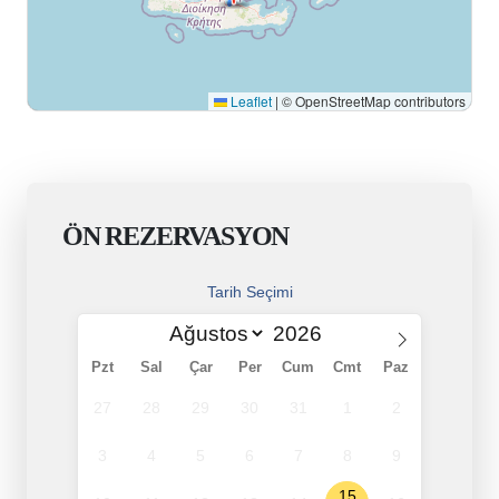
Leaflet
|
© OpenStreetMap contributors
ÖN REZERVASYON
Tarih Seçimi
Pzt
Sal
Çar
Per
Cum
Cmt
Paz
27
28
29
30
31
1
2
3
4
5
6
7
8
9
15