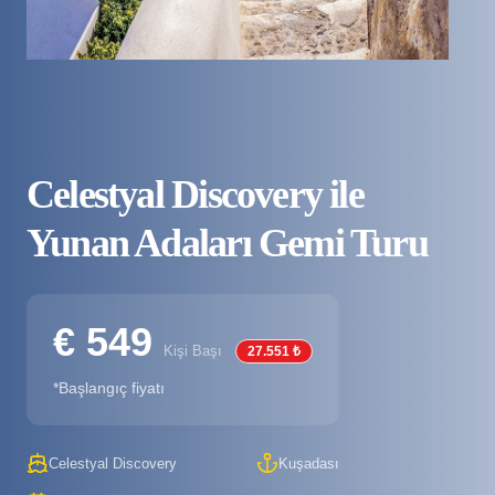
Celestyal Discovery ile
Yunan Adaları Gemi Turu
€ 549
Kişi Başı
27.551 ₺
*Başlangıç fiyatı
Celestyal Discovery
Kuşadası