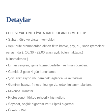
Detaylar
CELESTYAL ONE FİYATA DAHİL OLAN HİZMETLER:
• Sabah, öğle ve akşam yemekleri
• Açık büfe otomatlardan alınan filtre kahve, çay, su, soda (yemekler
esnasında ). (06:30 - 22:00 arası açık bulunmaktadır.)
bulunmaktadır.)
• Liman vergileri, gemi hizmet bedelleri ve liman ücretleri.
• Gemide 3 gece 4 gün konaklama.
• Şov, animasyon vb. gemideki eğlence ve aktiviteler.
• Geminin havuz, fitness, lounge vb. ortak kullanım alanları.
• Mikonos Transfer.
• Profesyonel Türkçe rehberlik hizmetleri.
• Seyahat, sağlık sigortası ve tur iptali sigortası.
• Ücretsiz Wifi