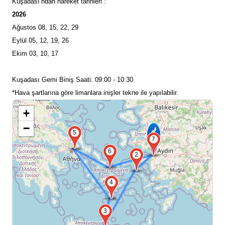
Kuşadası’ndan hareket tarihleri :
2026
Ağustos 08, 15, 22, 29
Eylül 05, 12, 19, 26
Ekim 03, 10, 17
Kuşadası Gemi Biniş Saati: 09:00 - 10:30
*Hava şartlarına göre limanlara inişler tekne ile yapılabilir.
+
−
5
7
6
2
4
3