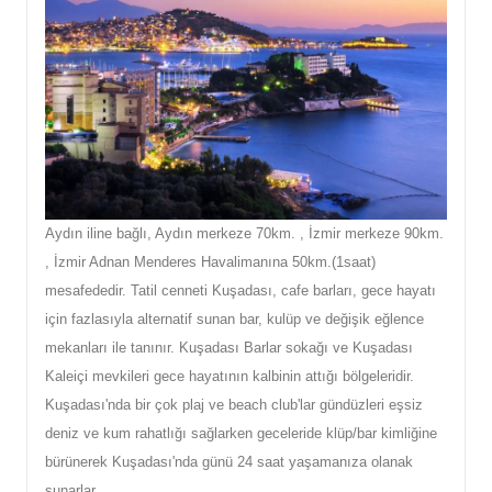
Aydın iline bağlı, Aydın merkeze 70km. , İzmir merkeze 90km.
, İzmir Adnan Menderes Havalimanına 50km.(1saat)
mesafededir. Tatil cenneti Kuşadası, cafe barları, gece hayatı
için fazlasıyla alternatif sunan bar, kulüp ve değişik eğlence
mekanları ile tanınır. Kuşadası Barlar sokağı ve Kuşadası
Kaleiçi mevkileri gece hayatının kalbinin attığı bölgeleridir.
Kuşadası'nda bir çok plaj ve beach club'lar gündüzleri eşsiz
deniz ve kum rahatlığı sağlarken geceleride klüp/bar kimliğine
bürünerek Kuşadası'nda günü 24 saat yaşamanıza olanak
sunarlar.