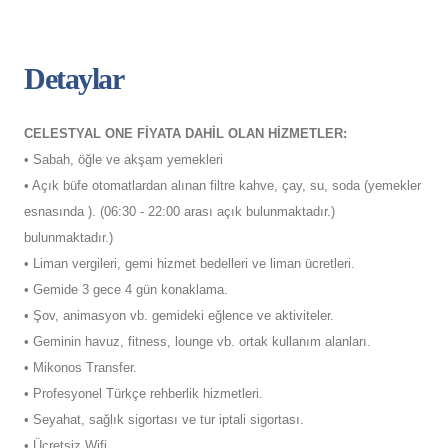
Detaylar
CELESTYAL ONE FİYATA DAHİL OLAN HİZMETLER:
• Sabah, öğle ve akşam yemekleri
• Açık büfe otomatlardan alınan filtre kahve, çay, su, soda (yemekler
esnasında ). (06:30 - 22:00 arası açık bulunmaktadır.)
bulunmaktadır.)
• Liman vergileri, gemi hizmet bedelleri ve liman ücretleri.
• Gemide 3 gece 4 gün konaklama.
• Şov, animasyon vb. gemideki eğlence ve aktiviteler.
• Geminin havuz, fitness, lounge vb. ortak kullanım alanları.
• Mikonos Transfer.
• Profesyonel Türkçe rehberlik hizmetleri.
• Seyahat, sağlık sigortası ve tur iptali sigortası.
• Ücretsiz Wifi