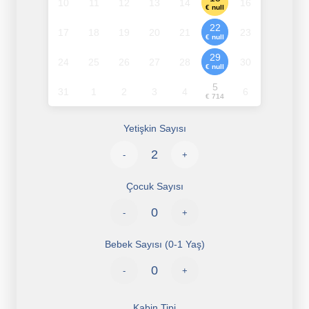
10
11
12
13
14
16
€ null
22
17
18
19
20
21
23
€ null
29
24
25
26
27
28
30
€ null
5
31
1
2
3
4
6
€ 714
Yetişkin Sayısı
-
+
Çocuk Sayısı
-
+
Bebek Sayısı (0-1 Yaş)
-
+
Kabin Tipi