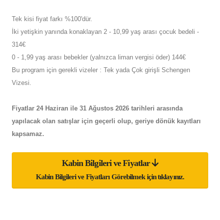
Tek kisi fiyat farkı %100'dür.
İki yetişkin yanında konaklayan 2 - 10,99 yaş arası çocuk bedeli -
314€
0 - 1,99 yaş arası bebekler (yalnızca liman vergisi öder) 144€
Bu program için gerekli vizeler : Tek yada Çok girişli Schengen
Vizesi.
Fiyatlar 24 Haziran ile 31 Ağustos 2026 tarihleri arasında
yapılacak olan satışlar için geçerli olup, geriye dönük kayıtları
kapsamaz.
Kabin Bilgileri ve Fiyatlar
Kabin Bilgileri ve Fiyatları Görebilmek için tıklayınız.