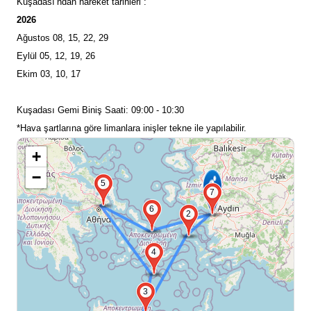
Kuşadası’ndan hareket tarihleri :
2026
Ağustos 08, 15, 22, 29
Eylül 05, 12, 19, 26
Ekim 03, 10, 17
Kuşadası Gemi Biniş Saati: 09:00 - 10:30
*Hava şartlarına göre limanlara inişler tekne ile yapılabilir.
+
−
5
7
6
2
4
3