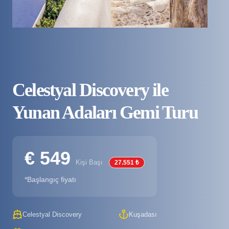
Celestyal Discovery ile
Yunan Adaları Gemi Turu
€ 549
Kişi Başı
27.551 ₺
*Başlangıç fiyatı
Celestyal Discovery
Kuşadası