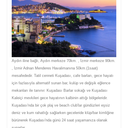
Aydın iline bağlı, Aydın merkeze 70km. , İzmir merkeze 90km.
, İzmir Adnan Menderes Havalimanına 50km.(1saat)
mesafededir. Tatil cenneti Kuşadası, cafe barları, gece hayatı
için fazlasıyla alternatif sunan bar, kulüp ve değişik eğlence
mekanları ile tanınır. Kuşadası Barlar sokağı ve Kuşadası
Kaleiçi mevkileri gece hayatının kalbinin attığı bölgeleridir.
Kuşadası'nda bir çok plaj ve beach club'lar gündüzleri eşsiz
deniz ve kum rahatlığı sağlarken geceleride klüp/bar kimliğine
bürünerek Kuşadası'nda günü 24 saat yaşamanıza olanak
sunarlar.