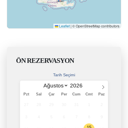
Leaflet
|
© OpenStreetMap contributors
ÖN REZERVASYON
Tarih Seçimi
Pzt
Sal
Çar
Per
Cum
Cmt
Paz
27
28
29
30
31
1
2
3
4
5
6
7
8
9
15