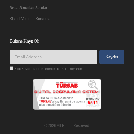
Sıkça Sorunlan Sorular
Kişisel Verilerin Korunması
Bültene Kayıt Ol:
Kaydet
KVKK Kurallarını Okudum Kabul Ediyorum.
© 2026 All Rights Reserved.