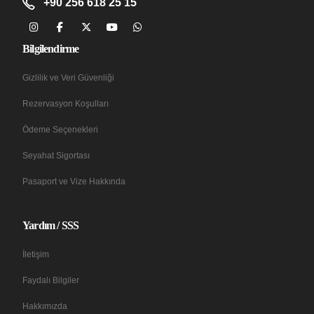
+90 256 618 25 15
Bilgilendirme
Gizlilik ve Veri Güvenliği
Rezervasyon Koşulları
Ödeme Seçenekleri
Seyahat Sigortası
Pasaport ve Vize Hakkında
Yardım / SSS
İletişim
Faydalı Bilgiler
Hakkımızda