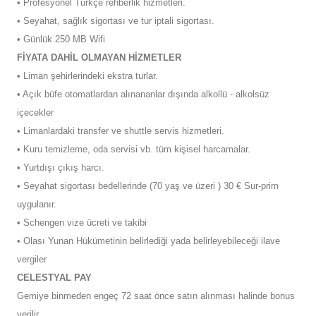
• Profesyonel Türkçe rehberlik hizmetleri.
• Seyahat, sağlık sigortası ve tur iptali sigortası.
• Günlük 250 MB Wifi
FİYATA DAHİL OLMAYAN HİZMETLER
• Liman şehirlerindeki ekstra turlar.
• Açık büfe otomatlardan alınananlar dışında alkollü - alkolsüz
içecekler
• Limanlardaki transfer ve shuttle servis hizmetleri.
• Kuru temizleme, oda servisi vb. tüm kişisel harcamalar.
• Yurtdışı çıkış harcı.
• Seyahat sigortası bedellerinde (70 yaş ve üzeri ) 30 € Sur-prim
uygulanır.
• Schengen vize ücreti ve takibi
• Olası Yunan Hükümetinin belirlediği yada belirleyebileceği ilave
vergiler
CELESTYAL PAY
Gemiye binmeden engeç 72 saat önce satın alınması halinde bonus
verilir.