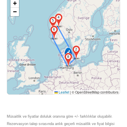
+
−
4
5
6
2
8
Leaflet
|
© OpenStreetMap contributors
Müsaitlik ve fiyatlar doluluk oranına göre +/- farklılıklar oluşabilir.
Rezervasyon talep sırasında anlık geçerli müsaitlik ve fiyat bilgisi