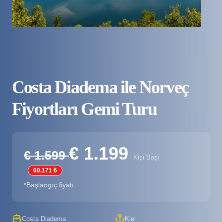
Costa Diadema ile Norveç
Fiyortları Gemi Turu
€ 1.199
€ 1.599
Kişi Başı
60.171 ₺
*Başlangıç fiyatı
Costa Diadema
Kiel