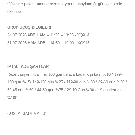
Güvence paketi sadece rezervasyonun onaylandığı gün içerisinde
eklenebilir.
GRUP UÇUŞ BİLGİLERİ
24.07.2026 ADB HAM – 11:25 – 13:55 - XQ914
31.07.2026 HAM ADB – 14:50 – 19:00 - XQ915
İPTAL İADE ŞARTLARI
Rezervasyon itibari ile; 180 gün kalaya kadar kişi başı %10 / 179-
150 gün %15/ 149-120 gün %25 / 119-90 gün %30 / 89-60 gün %50 /
59-45 gün %60 / 44-30 gün %75 / 29-10 Gün %90 / 9 günden az
%100
COSTA DIADEMA - 01