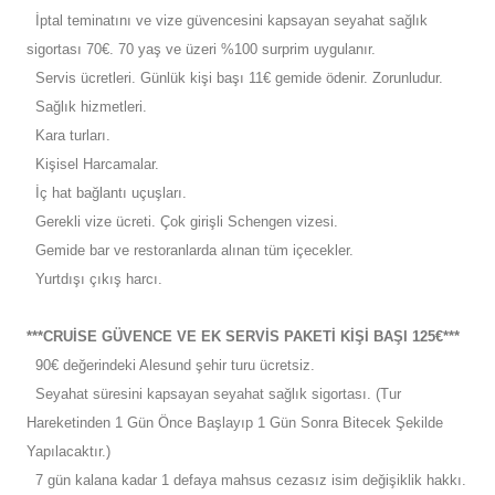
İptal teminatını ve vize güvencesini kapsayan seyahat sağlık
sigortası 70€. 70 yaş ve üzeri %100 surprim uygulanır.
Servis ücretleri. Günlük kişi başı 11€ gemide ödenir. Zorunludur.
Sağlık hizmetleri.
Kara turları.
Kişisel Harcamalar.
İç hat bağlantı uçuşları.
Gerekli vize ücreti. Çok girişli Schengen vizesi.
Gemide bar ve restoranlarda alınan tüm içecekler.
Yurtdışı çıkış harcı.
***CRUİSE GÜVENCE VE EK SERVİS PAKETİ KİŞİ BAŞI 125€***
90€ değerindeki Alesund şehir turu ücretsiz.
Seyahat süresini kapsayan seyahat sağlık sigortası. (Tur
Hareketinden 1 Gün Önce Başlayıp 1 Gün Sonra Bitecek Şekilde
Yapılacaktır.)
7 gün kalana kadar 1 defaya mahsus cezasız isim değişiklik hakkı.