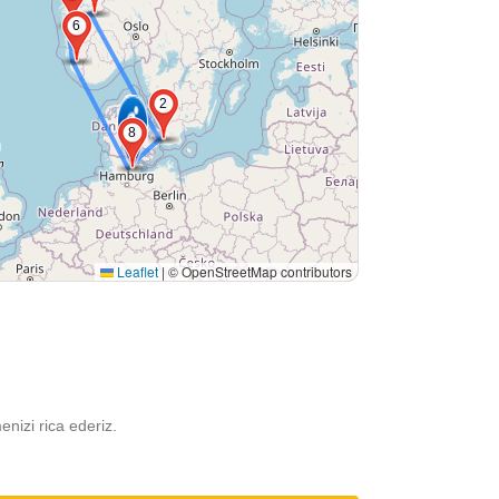
6
2
8
Leaflet
|
© OpenStreetMap contributors
menizi rica ederiz.