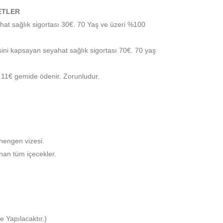
ETLER
at sağlık sigortası 30€. 70 Yaş ve üzeri %100
ini kapsayan seyahat sağlık sigortası 70€. 70 yaş
ı 11€ gemide ödenir. Zorunludur.
chengen vizesi.
nan tüm içecekler.
 Yapılacaktır.)