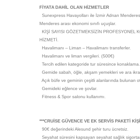
FİYATA DAHİL OLAN HİZMETLER
Sunexpress Havayolları ile İzmir Adnan Mendere
Menderes arası ekonomi sınıfı uçuşlar.
KİŞİ SAYISI GÖZETMEKSİZİN PROFESYONEL 
HİZMETİ.
Havalimanı – Liman – Havalimanı transferler.
Havalimanı ve liman vergileri. (500€)
Tercih edilen kategoride tur süresince konaklama.
Gemide sabah, öğle, akşam yemekleri ve ara ikra
Açık büfe ve geminin çeşitli alanlarında bulunan o
Gemideki eğlence ve şovlar.
Fitness & Spor salonu kullanımı.
***CRUİSE GÜVENCE VE EK SERVİS PAKETİ KİŞİ 
90€ değerindeki Alesund şehir turu ücretsiz.
Seyahat süresini kapsayan seyahat sağlık sigortas