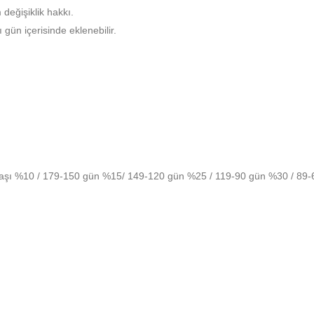
eğişiklik hakkı.
ün içerisinde eklenebilir.
şi başı %10 / 179-150 gün %15/ 149-120 gün %25 / 119-90 gün %30 / 89