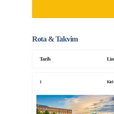
Rota & Takvim
Tarih
Lim
1
Kiel