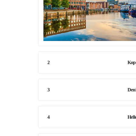
2
Kop
3
Den
4
Hell