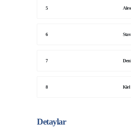
5
Ale
6
Stav
7
Den
8
Kiel
Detaylar