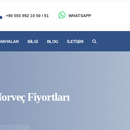
+90 555 992 10 50 / 51
WHATSAPP
ANYALAR
BILGI
BLOG
İLETIŞIM
orveç Fiyortları