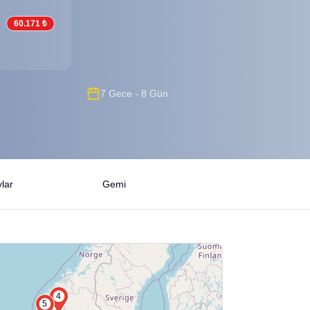
ı
60.171 ₺
7 Gece - 8 Gün
lar
Gemi
4
5