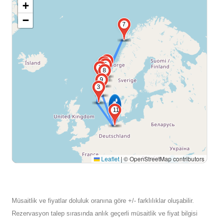
+
−
7
6
4
5
10
8
9
3
11
Leaflet
|
© OpenStreetMap contributors
Müsaitlik ve fiyatlar doluluk oranına göre +/- farklılıklar oluşabilir.
Rezervasyon talep sırasında anlık geçerli müsaitlik ve fiyat bilgisi