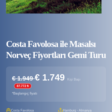
Costa Favolosa ile Masalsı
Norveç Fiyortları Gemi Turu
€ 1.749
€ 1.949
Kişi Başı
87.772 ₺
*Başlangıç fiyatı
Costa Favolosa
Hamburg - Almanya