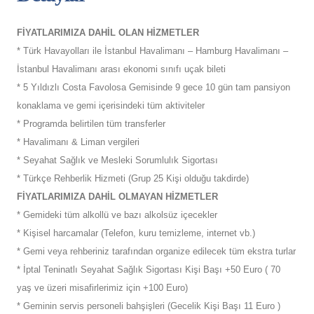
FİYATLARIMIZA DAHİL OLAN HİZMETLER
* Türk Havayolları ile İstanbul Havalimanı – Hamburg Havalimanı –
İstanbul Havalimanı arası ekonomi sınıfı uçak bileti
* 5 Yıldızlı Costa Favolosa Gemisinde 9 gece 10 gün tam pansiyon
konaklama ve gemi içerisindeki tüm aktiviteler
* Programda belirtilen tüm transferler
* Havalimanı & Liman vergileri
* Seyahat Sağlık ve Mesleki Sorumlulık Sigortası
* Türkçe Rehberlik Hizmeti (Grup 25 Kişi olduğu takdirde)
FİYATLARIMIZA DAHİL OLMAYAN HİZMETLER
* Gemideki tüm alkollü ve bazı alkolsüz içecekler
* Kişisel harcamalar (Telefon, kuru temizleme, internet vb.)
* Gemi veya rehberiniz tarafından organize edilecek tüm ekstra turlar
* İptal Teninatlı Seyahat Sağlık Sigortası Kişi Başı +50 Euro ( 70
yaş ve üzeri misafirlerimiz için +100 Euro)
* Geminin servis personeli bahşişleri (Gecelik Kişi Başı 11 Euro )