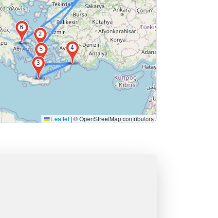
6
2
4
5
3
Leaflet
|
© OpenStreetMap contributors