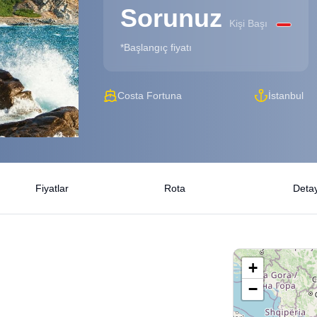
Sorunuz
Kişi Başı
*Başlangıç fiyatı
Costa Fortuna
İstanbul
Fiyatlar
Rota
Detay
+
−