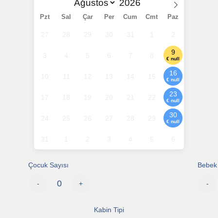
Pzt
Sal
Çar
Per
Cum
Cmt
Paz
27
28
29
30
31
1
2
9
3
4
5
6
7
8
€ null
16
10
11
12
13
14
15
€ null
23
17
18
19
20
21
22
€ null
30
24
25
26
27
28
29
€ null
31
1
2
3
4
5
6
Çocuk Sayısı
Bebek 
-
+
-
Kabin Tipi