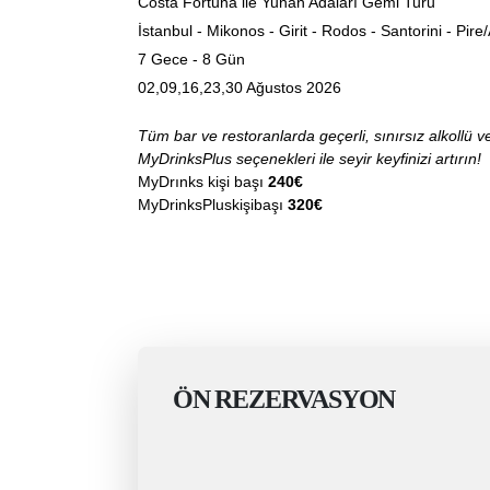
Costa Fortuna ile Yunan Adaları Gemi Turu
İstanbul - Mikonos - Girit - Rodos - Santorini - Pire/
7 Gece - 8 Gün
02,09,16,23,30 Ağustos 2026
Tüm bar ve restoranlarda geçerli, sınırsız alkollü 
MyDrinksPlus seçenekleri ile seyir keyfinizi artırın!
MyDrınks kişi başı
240€
MyDrinksPluskişibaşı
320€
ÖN REZERVASYON