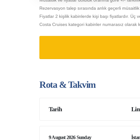
Müsaitlik ve fiyatlar doluluk oranına göre +/- farklılık
Rezervasyon talep sırasında anlık geçerli müsaitlik ve 
Fiyatlar 2 kişilik kabinlerde kişi başı fiyatlardır. Üç v
Costa Cruises kategori kabinler numarasız olarak k
Rota & Takvim
Tarih
Lim
9 August 2026 Sunday
İsta