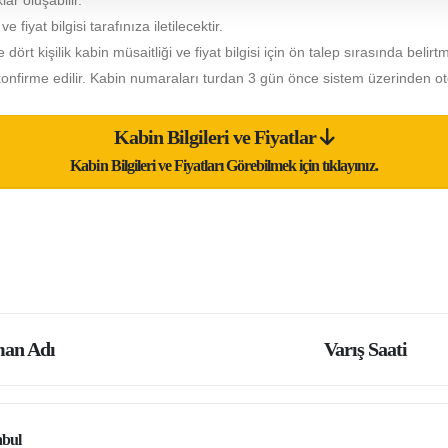
lar oluşabilir.
fiyat bilgisi tarafınıza iletilecektir.
e dört kişilik kabin müsaitliği ve fiyat bilgisi için ön talep sırasında belirt
onfirme edilir. Kabin numaraları turdan 3 gün önce sistem üzerinden ot
Kabin Bilgileri ve Fiyatlar
Kabin Bilgileri ve Fiyatları Görebilmek için tıklayınız.
an Adı
Varış Saati
nbul