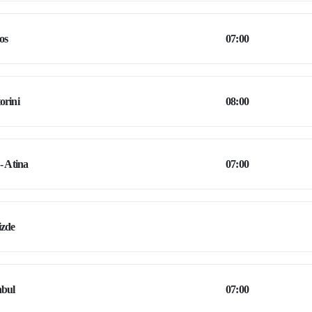
os
07:00
orini
08:00
 - Atina
07:00
izde
nbul
07:00