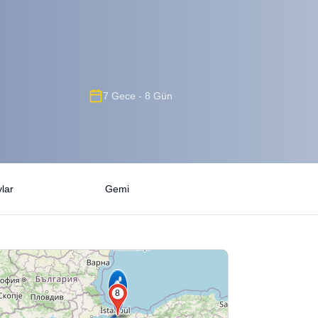
7 Gece - 8 Gün
lar
Gemi
8