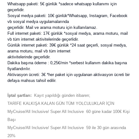
Whatsapp paketi: 5€ günlük *sadece whatsapp kullanımı için
geçerlidir.
Sosyal medya paketi: 10€ günlük*Whatsapp, Instagram, Facebook
vb sosyal medya uygulamalarında
geçerlidir. Mail ve arama moturu için kullanılamaz.
Full internet paketi: 17€ günlük *sosyal medya, arama moturu, mail
vb tüm internet aktivitelerinde geçerlidir.
Günlük internet paketi: 39€ günlük *24 saat geçerli, sosyal medya,
arama moturu, mail vb tüm internet
aktivitelerinde geçerlidir.
Dakika başına ödeme : 0,25€/min *serbest kullanım dakika başına
fiyatlandırılır.
Aktivasyon ücreti: 3€ *her paket için uygulanan aktivasyon ücreti bir
defaya mahsus tahsil edilir.
İptal şartları:
Kayıt yapıldığı günden itibaren;
TARİFE KALKIŞA KALAN GÜN TÜM YOLCULUKLAR İÇİN
MyCruise/All Inclusive/ Super All Inclusive 60 güne kadar 100€ Kişi
Başı
MyCruise/All Inclusive/ Super All Inclusive 59 ile 30 gün arasında
20%