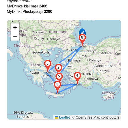
keyfinizi artırın!
MyDrınks kişi başı
240€
MyDrinksPluskişibaşı
320€
+
−
8
6
2
4
5
3
Leaflet
|
© OpenStreetMap contributors