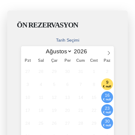
ÖN REZERVASYON
Tarih Seçimi
Pzt
Sal
Çar
Per
Cum
Cmt
Paz
27
28
29
30
31
1
2
9
3
4
5
6
7
8
€ null
16
10
11
12
13
14
15
€ null
23
17
18
19
20
21
22
€ null
30
24
25
26
27
28
29
€ null