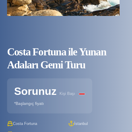
Costa Fortuna ile Yunan
Adaları Gemi Turu
Sorunuz
Kişi Başı
*Başlangıç fiyatı
Costa Fortuna
İstanbul