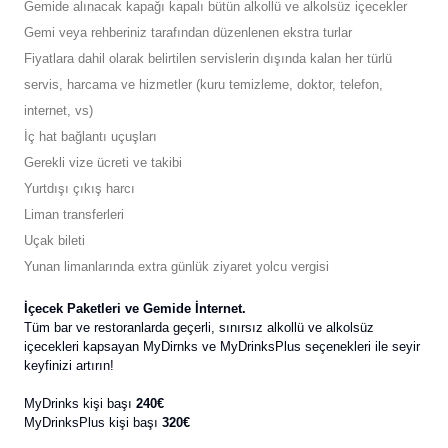
Gemide alınacak kapağı kapalı bütün alkollü ve alkolsüz içecekler
Gemi veya rehberiniz tarafından düzenlenen ekstra turlar
Fiyatlara dahil olarak belirtilen servislerin dışında kalan her türlü
servis, harcama ve hizmetler (kuru temizleme, doktor, telefon,
internet, vs)
İç hat bağlantı uçuşları
Gerekli vize ücreti ve takibi
Yurtdışı çıkış harcı
Liman transferleri
Uçak bileti
Yunan limanlarında extra günlük ziyaret yolcu vergisi
İçecek Paketleri ve Gemide İnternet.
Tüm bar ve restoranlarda geçerli, sınırsız alkollü ve alkolsüz
içecekleri kapsayan MyDirnks ve MyDrinksPlus seçenekleri ile seyir
keyfinizi artırın!
MyDrinks kişi başı
240€
MyDrinksPlus kişi başı
320€