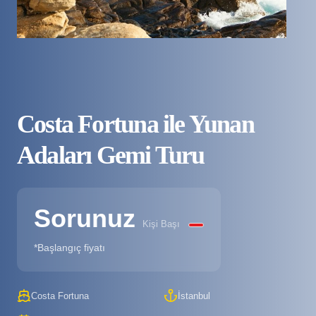
Costa Fortuna ile Yunan
Adaları Gemi Turu
Sorunuz
Kişi Başı
*Başlangıç fiyatı
Costa Fortuna
İstanbul