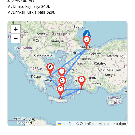
keyfinizi artırın!
MyDrınks kişi başı
240€
MyDrinksPluskişibaşı
320€
+
−
8
6
2
4
5
3
Leaflet
|
© OpenStreetMap contributors