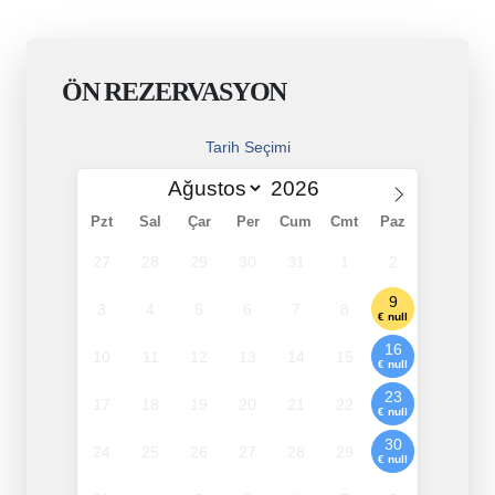
ÖN REZERVASYON
Tarih Seçimi
Pzt
Sal
Çar
Per
Cum
Cmt
Paz
27
28
29
30
31
1
2
9
3
4
5
6
7
8
€ null
16
10
11
12
13
14
15
€ null
23
17
18
19
20
21
22
€ null
30
24
25
26
27
28
29
€ null