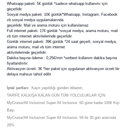
Whatsapp paketi: 5€ günlük *sadece whatsapp kullanımı için
geçerlidir.
Sosyal medya paketi: 10€ günlük*Whatsapp, Instagram, Facebook
vb sosyal medya uygulamalarında
geçerlidir. Mail ve arama moturu için kullanılamaz.
Full internet paketi: 17€ günlük *sosyal medya, arama moturu, mail
vb tüm internet aktivitelerinde geçerlidir.
Günlük internet paketi: 39€ günlük *24 saat geçerli, sosyal medya,
arama moturu, mail vb tüm internet
aktivitelerinde geçerlidir.
Dakika başına ödeme : 0,25€/min *serbest kullanım dakika başına
fiyatlandırılır.
Aktivasyon ücreti: 3€ *her paket için uygulanan aktivasyon ücreti bir
defaya mahsus tahsil edilir.
İptal şartları:
Kayıt yapıldığı günden itibaren;
TARİFE KALKIŞA KALAN GÜN TÜM YOLCULUKLAR İÇİN
MyCruise/All Inclusive/ Super All Inclusive 60 güne kadar 100€ Kişi
Başı
MyCruise/All Inclusive/ Super All Inclusive 59 ile 30 gün arasında
20%