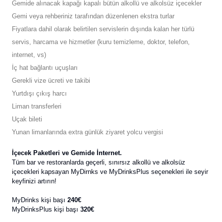
Gemide alınacak kapağı kapalı bütün alkollü ve alkolsüz içecekler
Gemi veya rehberiniz tarafından düzenlenen ekstra turlar
Fiyatlara dahil olarak belirtilen servislerin dışında kalan her türlü
servis, harcama ve hizmetler (kuru temizleme, doktor, telefon,
internet, vs)
İç hat bağlantı uçuşları
Gerekli vize ücreti ve takibi
Yurtdışı çıkış harcı
Liman transferleri
Uçak bileti
Yunan limanlarında extra günlük ziyaret yolcu vergisi
İçecek Paketleri ve Gemide İnternet.
Tüm bar ve restoranlarda geçerli, sınırsız alkollü ve alkolsüz
içecekleri kapsayan MyDirnks ve MyDrinksPlus seçenekleri ile seyir
keyfinizi artırın!
MyDrinks kişi başı
240€
MyDrinksPlus kişi başı
320€