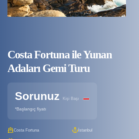
Costa Fortuna ile Yunan
Adaları Gemi Turu
Sorunuz
Kişi Başı
*Başlangıç fiyatı
Costa Fortuna
İstanbul