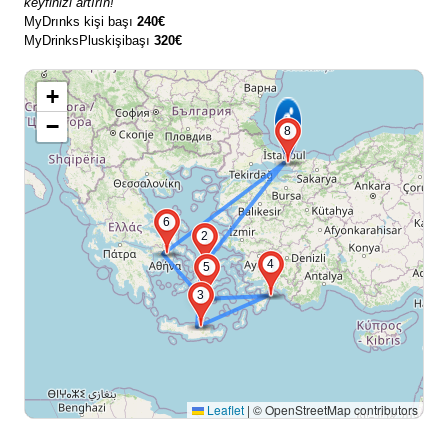
keyfinizi artırın!
MyDrınks kişi başı
240€
MyDrinksPluskişibaşı
320€
+
−
8
6
2
4
5
3
Leaflet
|
© OpenStreetMap contributors