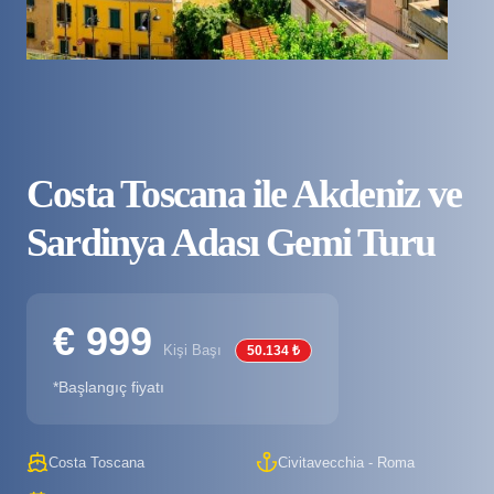
Costa Toscana ile Akdeniz ve
Sardinya Adası Gemi Turu
€ 999
Kişi Başı
50.134 ₺
*Başlangıç fiyatı
Costa Toscana
Civitavecchia - Roma