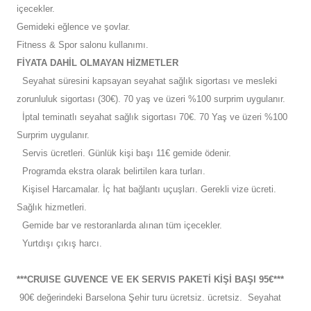
içecekler.
Gemideki eğlence ve şovlar.
Fitness & Spor salonu kullanımı.
FİYATA DAHİL OLMAYAN HİZMETLER
Seyahat süresini kapsayan seyahat sağlık sigortası ve mesleki
zorunluluk sigortası (30€). 70 yaş ve üzeri %100 surprim uygulanır.
İptal teminatlı seyahat sağlık sigortası 70€. 70 Yaş ve üzeri %100
Surprim uygulanır.
Servis ücretleri. Günlük kişi başı 11€ gemide ödenir.
Programda ekstra olarak belirtilen kara turları.
Kişisel Harcamalar. İç hat bağlantı uçuşları. Gerekli vize ücreti.
Sağlık hizmetleri.
Gemide bar ve restoranlarda alınan tüm içecekler.
Yurtdışı çıkış harcı.
***CRUISE GUVENCE VE EK SERVIS PAKETİ KİŞİ BAŞI 95€***
90€ değerindeki Barselona Şehir turu ücretsiz. ücretsiz. Seyahat