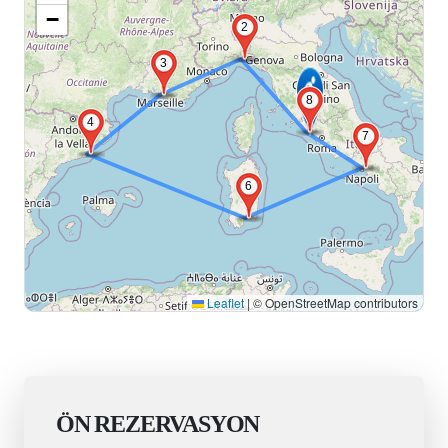
−
2
3
8
4
7
6
Leaflet
|
© OpenStreetMap contributors
ÖN REZERVASYON