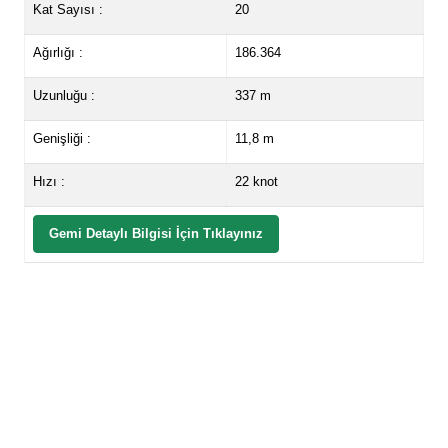
Kat Sayısı :
20
Ağırlığı :
186.364
Uzunluğu :
337 m
Genişliği :
11,8 m
Hızı :
22 knot
Gemi Detaylı Bilgisi İçin Tıklayınız