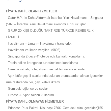
FİYATA DAHİL OLAN HİZMETLER
Qatar H.Y. ile Doha Aktarmalı İstanbul Yeni Havalimanı – Singapur
(SIN) – İstanbul Yeni Havalimanı ekonomi sınıfı uçuşlar.
GRUP 20 KİŞİ OLDUĞU TAKTİRDE TÜRKÇE REHBERLİK
HİZMETİ.
Havalimanı – Liman – Havalimanı transferler.
Havalimanı ve liman vergileri. (980€)
Singapur’da 2 gece 4* otelde oda kahvaltı konaklama.
Tercih edilen kategoride tur süresince konaklama.
Gemide sabah, öğle, akşam yemekleri ve ara ikramlar.
Açık büfe çeşitli alanlarında bulunan otomatlardan alınan içecekler.
Ana restoranda Su, çay, kahve ikramı.
Gemideki eğlence ve şovlar.
Fitness & Spor salonu kullanımı.
FİYATA DAHİL OLMAYAN HİZMETLER
Princess Plus Paketi. Kişi başı 750€. Gemideki tüm içecekler(15$