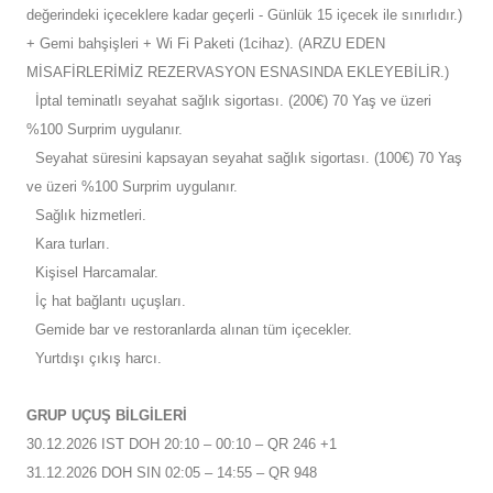
değerindeki içeceklere kadar geçerli - Günlük 15 içecek ile sınırlıdır.)
+ Gemi bahşişleri + Wi Fi Paketi (1cihaz). (ARZU EDEN
MİSAFİRLERİMİZ REZERVASYON ESNASINDA EKLEYEBİLİR.)
İptal teminatlı seyahat sağlık sigortası. (200€) 70 Yaş ve üzeri
%100 Surprim uygulanır.
Seyahat süresini kapsayan seyahat sağlık sigortası. (100€) 70 Yaş
ve üzeri %100 Surprim uygulanır.
Sağlık hizmetleri.
Kara turları.
Kişisel Harcamalar.
İç hat bağlantı uçuşları.
Gemide bar ve restoranlarda alınan tüm içecekler.
Yurtdışı çıkış harcı.
GRUP UÇUŞ BİLGİLERİ
30.12.2026 IST DOH 20:10 – 00:10 – QR 246 +1
31.12.2026 DOH SIN 02:05 – 14:55 – QR 948