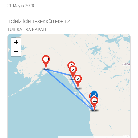
21 Mayıs 2026
İLGİNİZ İÇİN TEŞEKKÜR EDERİZ
TUR SATIŞA KAPALI
+
−
10
7
6
5
3
2
11