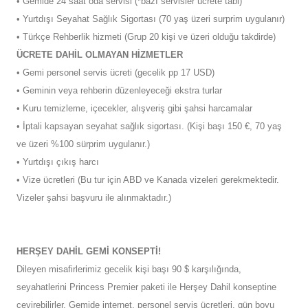
• Gemide 24 saat oda servisi (*bazı servisler ücrete tabi)
• Yurtdışı Seyahat Sağlık Sigortası (70 yaş üzeri surprim uygulanır)
• Türkçe Rehberlik hizmeti (Grup 20 kişi ve üzeri olduğu takdirde)
ÜCRETE DAHİL OLMAYAN HİZMETLER
• Gemi personel servis ücreti (gecelik pp 17 USD)
• Geminin veya rehberin düzenleyeceği ekstra turlar
• Kuru temizleme, içecekler, alışveriş gibi şahsi harcamalar
• İptali kapsayan seyahat sağlık sigortası. (Kişi başı 150 €, 70 yaş
ve üzeri %100 sürprim uygulanır.)
• Yurtdışı çıkış harcı
• Vize ücretleri (Bu tur için ABD ve Kanada vizeleri gerekmektedir.
Vizeler şahsi başvuru ile alınmaktadır.)
HERŞEY DAHİL GEMİ KONSEPTİ!
Dileyen misafirlerimiz gecelik kişi başı 90 $ karşılığında,
seyahatlerini Princess Premier paketi ile Herşey Dahil konseptine
çevirebilirler. Gemide internet, personel servis ücretleri, gün boyu