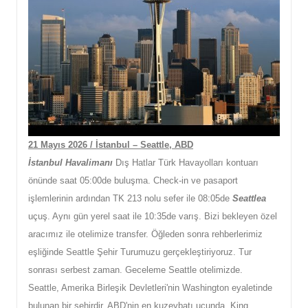
21 Mayıs 2026 / İstanbul – Seattle, ABD
İstanbul Havalimanı
Dış Hatlar Türk Havayolları kontuarı
önünde saat 05:00de buluşma. Check-in ve pasaport
işlemlerinin ardından TK 213 nolu sefer ile 08:05de
Seattlea
uçuş. Aynı gün yerel saat ile 10:35de varış. Bizi bekleyen özel
aracımız ile otelimize transfer. Öğleden sonra rehberlerimiz
eşliğinde Seattle Şehir Turumuzu gerçekleştiriyoruz. Tur
sonrası serbest zaman. Geceleme Seattle otelimizde.
Seattle, Amerika Birleşik Devletleri'nin Washington eyaletinde
bulunan bir şehirdir. ABD'nin en kuzeybatı ucunda, King