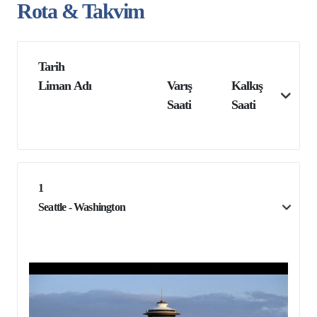
Rota & Takvim
Tarih
Liman Adı
Varış
Kalkış
Saati
Saati
1
Seattle - Washington