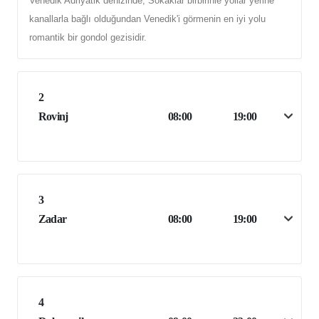
Venedik Adriyatik denizinde, Sokaklar birbirinie yollar yerine
kanallarla bağlı olduğundan Venedik'i görmenin en iyi yolu
romantik bir gondol gezisidir.
2
Rovinj
08:00
19:00
3
Zadar
08:00
19:00
4