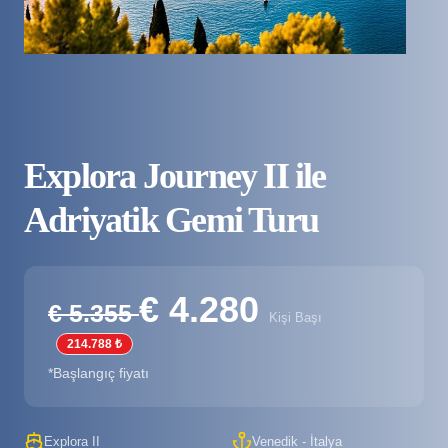
Explora Journey II ile
Adriyatik Gemi Turu
€ 4.280
€ 5.355
Kişi Başı
214.788 ₺
*Başlangıç fiyatı
Explora II
Venedik - İtalya