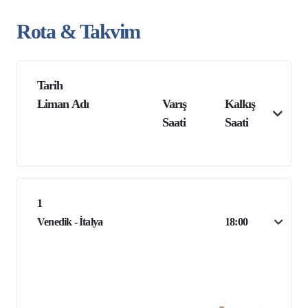
Rota & Takvim
Tarih
Liman Adı
Varış
Kalkış
Saati
Saati
1
Venedik - İtalya
18:00