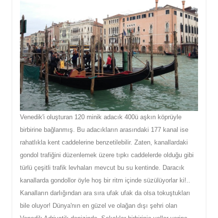
Venedik'i oluşturan 120 minik adacık 400ü aşkın köprüyle
birbirine bağlanmış. Bu adacıkların arasındaki 177 kanal ise
rahatlıkla kent caddelerine benzetilebilir. Zaten, kanallardaki
gondol trafiğini düzenlemek üzere tıpkı caddelerde olduğu gibi
türlü çeşitli trafik levhaları mevcut bu su kentinde. Daracık
kanallarda gondollor öyle hoş bir ritm içinde süzülüyorlar ki!..
Kanalların darlığından ara sıra ufak ufak da olsa tokuştukları
bile oluyor! Dünya'nın en güzel ve olağan dışı şehri olan