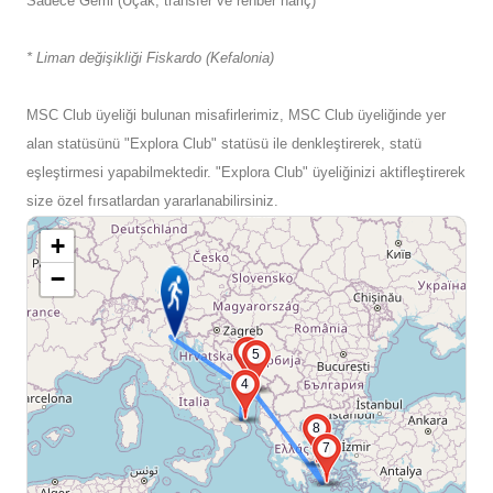
Sadece Gemi (Uçak, transfer ve rehber hariç)
* Liman değişikliği Fiskardo (Kefalonia)
MSC Club üyeliği bulunan misafirlerimiz, MSC Club üyeliğinde yer
alan statüsünü "Explora Club" statüsü ile denkleştirerek, statü
eşleştirmesi yapabilmektedir. "Explora Club" üyeliğinizi aktifleştirerek
size özel fırsatlardan yararlanabilirsiniz.
+
−
3
5
4
8
7