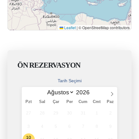
Leaflet
|
© OpenStreetMap contributors
ÖN REZERVASYON
Tarih Seçimi
Pzt
Sal
Çar
Per
Cum
Cmt
Paz
27
28
29
30
31
1
2
3
4
5
6
7
8
9
10