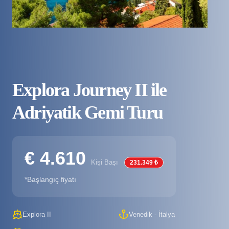
Explora Journey II ile
Adriyatik Gemi Turu
€ 4.610
Kişi Başı
231.349 ₺
*Başlangıç fiyatı
Explora II
Venedik - İtalya