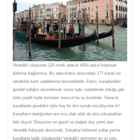
Venedik'i oluşturan 120 minik adacık 400ü aşkın köprüyle
birbirine bağlanmış. Bu adacıkların arasındaki 177 kanal ise
rahatlıkla kent caddelerine benzetilebilir. Zaten, kanallardaki
gondol trafiğini düzenlemek üzere tıpkı caddelerde olduğu gibi
türlü çeşitli trafik levhaları mevcut bu su kentinde. Daracık
kanallarda gondollor öyle hoş bir ritm içinde süzülüyorlar ki!..
Kanalların darlığından ara sıra ufak ufak da olsa tokuştukları
bile oluyor! Dünya'nın en güzel ve olağan dışı şehri olan
Venedik Adriyatik denizinde, Sokaklar birbirinie yollar yerine
kanallarla bağlı olduğundan Venedik'i görmenin en iyi yolu