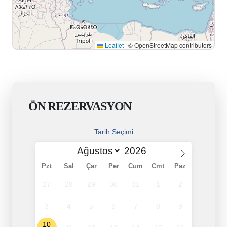
Leaflet
|
© OpenStreetMap contributors
ÖN REZERVASYON
Tarih Seçimi
Pzt
Sal
Çar
Per
Cum
Cmt
Paz
27
28
29
30
31
1
2
3
4
5
6
7
8
9
10