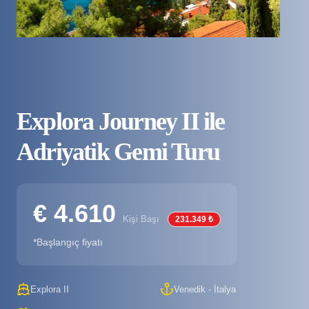
Explora Journey II ile
Adriyatik Gemi Turu
€ 4.610
Kişi Başı
231.349 ₺
*Başlangıç fiyatı
Explora II
Venedik - İtalya