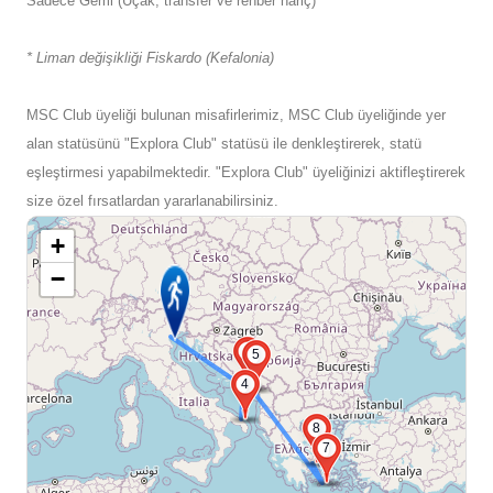
Sadece Gemi (Uçak, transfer ve rehber hariç)
* Liman değişikliği Fiskardo (Kefalonia)
MSC Club üyeliği bulunan misafirlerimiz, MSC Club üyeliğinde yer
alan statüsünü "Explora Club" statüsü ile denkleştirerek, statü
eşleştirmesi yapabilmektedir. "Explora Club" üyeliğinizi aktifleştirerek
size özel fırsatlardan yararlanabilirsiniz.
+
−
3
5
4
8
7