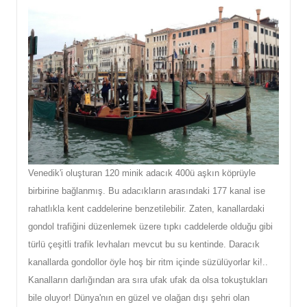
Venedik'i oluşturan 120 minik adacık 400ü aşkın köprüyle
birbirine bağlanmış. Bu adacıkların arasındaki 177 kanal ise
rahatlıkla kent caddelerine benzetilebilir. Zaten, kanallardaki
gondol trafiğini düzenlemek üzere tıpkı caddelerde olduğu gibi
türlü çeşitli trafik levhaları mevcut bu su kentinde. Daracık
kanallarda gondollor öyle hoş bir ritm içinde süzülüyorlar ki!..
Kanalların darlığından ara sıra ufak ufak da olsa tokuştukları
bile oluyor! Dünya'nın en güzel ve olağan dışı şehri olan