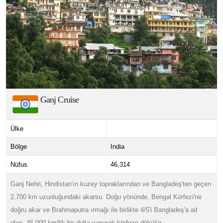
Ganj Cruise
Ülke
Bölge
India
Nüfus
46,314
Ganj Nehri, Hindistan'ın kuzey topraklarından ve Bangladeş'ten geçen
2.700 km uzunluğundaki akarsu. Doğu yönünde, Bengal Körfezi'ne
doğru akar ve Brahmaputra ırmağı ile birlikte 4/5'i Bangladeş'a ait
olan, 45.000 km²lik bir delta yaparak körfeze dökülür.