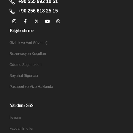
+90 555 992 10 51
+90 256 618 25 15
Bilgilendirme
Gizlilik ve Veri Güvenliği
Rezervasyon Koşulları
Ödeme Seçenekleri
Seyahat Sigortası
Pasaport ve Vize Hakkında
Yardım / SSS
İletişim
Faydalı Bilgiler