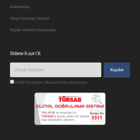
Hakkımızda
Sıkça Sorunlan Sorular
Kişisel Verilerin Korunması
Bültene Kayıt Ol:
Kaydet
KVKK Kurallarını Okudum Kabul Ediyorum.