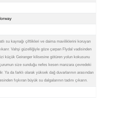
orway
atlı su kaynağı çiftlikleri ve daima maviliklerini koruyan
çıkarır. Vahşi güzelliğiyle göze çarpan Flydal vadisinden
zi küçük Geiranger kilisesine götüren yolun kokusunu
u uçurumun size sunduğu nefes kesen manzara çevredeki
dir. Ya da farklı olarak yüksek dağ duvarlarının arasından
sinden fışkıran büyük su dalgalarının tadını çıkarın.