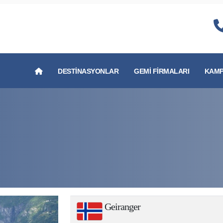
DESTINASYONLAR
GEMI FIRMALARI
KAMP
Geiranger