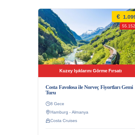
€
1.09
55.152
Kuzey Işıklarını Görme Fırsatı
Costa Favolosa ile Norveç Fiyortları Gemi
Turu
8 Gece
Hamburg - Almanya
Costa Cruises