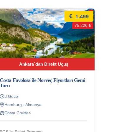
€
1.499
75.226 ₺
Ankara`dan Direkt Uçuş
Costa Favolosa ile Norveç Fiyortları Gemi
Turu
8 Gece
Hamburg - Almanya
Costa Cruises
PGS ile Paket Program