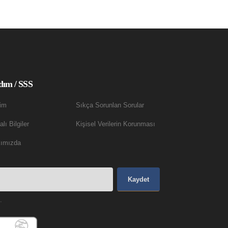
dım / SSS
şim
Sıkça Sorunlan Sorular
lı Bilgiler
Kişisel Verilerin Korunması
ımızda
Kaydet
.