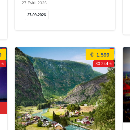
27 Eylül 2026
27-09-2026
€
9
1.599
 ₺
80.244 ₺