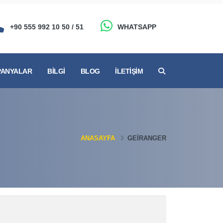
+90 555 992 10 50 / 51
WHATSAPP
ANYALAR
BILGI
BLOG
İLETIŞIM
ANASAYFA
GEIRANGER