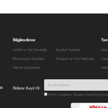
Bilgilendirme
Yar
Gizlilik ve Veri Güvenliği
Seyahat Sigortası
İleti
Rezervasyon Koşulları
Pasaport ve Vize Hakkında
Fayda
Ödeme Seçenekleri
Hakk
ok
Bültene Kayıt Ol:
KVKK Kurallarını Okudum Kabul Ediyorum