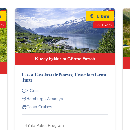
€
9
1.099
 ₺
55.152 ₺
Kuzey Işıklarını Görme Fırsatı
Costa Favolosa ile Norveç Fiyortları Gemi
Turu
8 Gece
Hamburg - Almanya
Costa Cruises
THY ile Paket Program