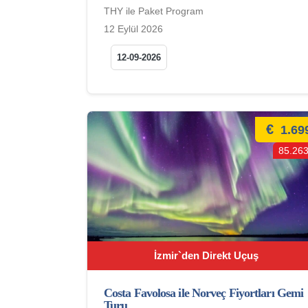
THY ile Paket Program
12 Eylül 2026
12-09-2026
€
1.69
85.263
İzmir`den Direkt Uçuş
Costa Favolosa ile Norveç Fiyortları Gemi
Turu