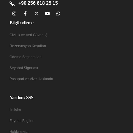
+90 256 618 25 15
Bilgilendirme
Gizlilik ve Veri Güvenliği
Rezervasyon Koşulları
Ödeme Seçenekleri
Seyahat Sigortası
Pasaport ve Vize Hakkında
Yardım / SSS
İletişim
Faydalı Bilgiler
Hakkımızda