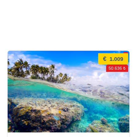
€
1.009
50.636 ₺