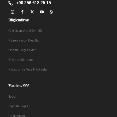
+90 256 618 25 15
Bilgilendirme
Gizlilik ve Veri Güvenliği
Rezervasyon Koşulları
Ödeme Seçenekleri
Seyahat Sigortası
Pasaport ve Vize Hakkında
Yardım / SSS
İletişim
Faydalı Bilgiler
Hakkımızda