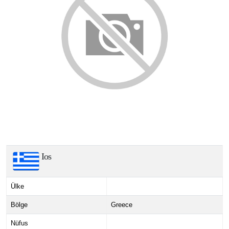
Ios
Ülke
Bölge
Greece
Nüfus