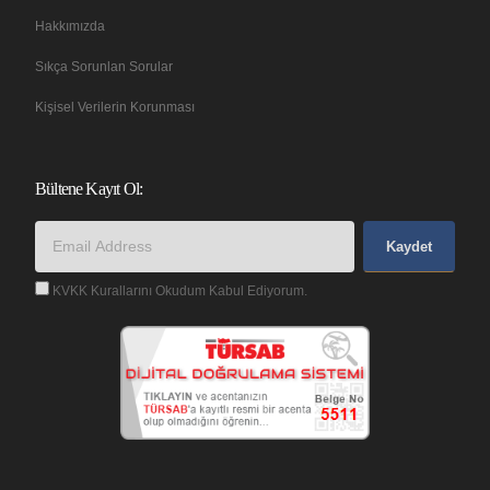
Hakkımızda
Sıkça Sorunlan Sorular
Kişisel Verilerin Korunması
Bültene Kayıt Ol:
Kaydet
KVKK Kurallarını Okudum Kabul Ediyorum.