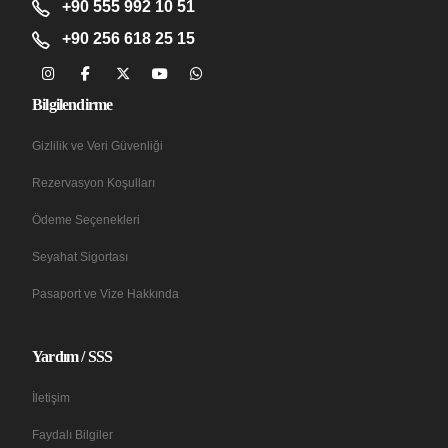
+90 555 992 10 51
+90 256 618 25 15
Bilgilendirme
Gizlilik ve Veri Güvenliği
Rezervasyon Koşulları
Ödeme Seçenekleri
Seyahat Sigortası
Pasaport ve Vize Hakkında
Yardım / SSS
İletişim
Faydalı Bilgiler