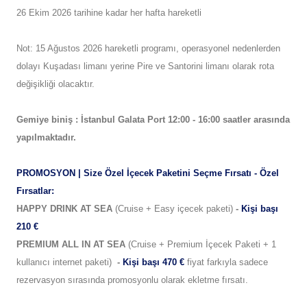
26 Ekim 2026 tarihine kadar her hafta hareketli
Not: 15 Ağustos 2026
hareketli programı, operasyonel nedenlerden
dolayı
Kuşadası limanı yerine Pire ve Santorini limanı olarak rota
değişikliği olacaktır.
Gemiye biniş : İstanbul
Galata Port 12:00 - 16:00 saatler arasında
yapılmaktadır.
PROMOSYON | Size Özel İçecek Paketini Seçme Fırsatı - Özel
Fırsatlar:
HAPPY DRINK AT SEA
(Cruise + Easy içecek paketi)
-
Kişi başı
210 €
PREMIUM ALL IN AT SEA
(Cruise + Premium İçecek Paketi + 1
kullanıcı internet paketi)
-
Kişi başı 470 €
fiyat farkıyla sadece
rezervasyon sırasında promosyonlu olarak ekletme fırsatı.