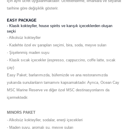
için aynı ücret uygulanmaktadır. Ücretlendirme, limanlara ve seyahat
tarihine göre değişiklik gösterir.
EASY PACKAGE
- Klasik kokteyller, house spirits ve karışık içeceklerden oluşan
seçki
- Alkolsüz kokteyller
- Kadehte özel ev şarapları seçimi, bira, soda, meyve suları
- Şişelenmiş maden suyu
- Klasik sıcak içecekler (espresso, cappuccino, coffe latte, sıcak
çay)
Easy Paket; barlarımızda, büfemizde ve ana restoranımızda
yukarıda sunulanların tamamını kapsamaktadır. Ayrıca, Ocean Cay
MSC Marine Reserve ve diğer özel MSC destinasyonlarını da
içermektedir.
MINORS PAKET
- Alkolsüz kokteyller, sodalar, enerji içecekleri
- Maden suyu, aromalı su, meyve suları