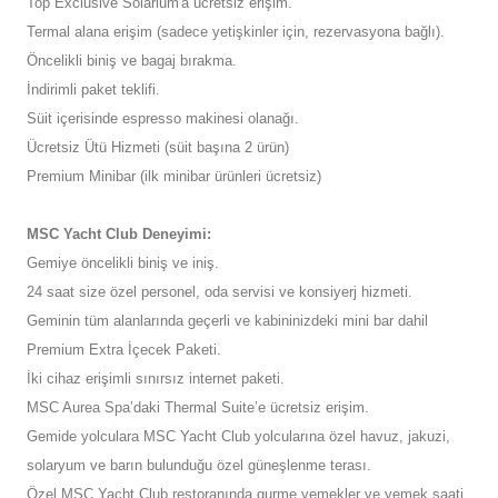
Top Exclusive Solarium'a ücretsiz erişim.
Termal alana erişim (sadece yetişkinler için, rezervasyona bağlı).
Öncelikli biniş ve bagaj bırakma.
İndirimli paket teklifi.
Süit içerisinde espresso makinesi olanağı.
Ücretsiz Ütü Hizmeti (süit başına 2 ürün)
Premium Minibar (ilk minibar ürünleri ücretsiz)
MSC Yacht Club Deneyimi:
Gemiye öncelikli biniş ve iniş.
24 saat size özel personel, oda servisi ve konsiyerj hizmeti.
Geminin tüm alanlarında geçerli ve kabininizdeki mini bar dahil
Premium Extra İçecek Paketi.
İki cihaz erişimli sınırsız internet paketi.
MSC Aurea Spa’daki Thermal Suite’e ücretsiz erişim.
Gemide yolculara MSC Yacht Club yolcularına özel havuz, jakuzi,
solaryum ve barın bulunduğu özel güneşlenme terası.
Özel MSC Yacht Club restoranında gurme yemekler ve yemek saati