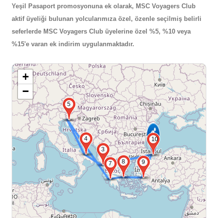
Yeşil Pasaport promosyonuna ek olarak, MSC Voyagers Club
aktif üyeliği bulunan yolcularımıza özel, özenle seçilmiş belirli
seferlerde MSC Voyagers Club üyelerine özel %5, %10 veya
%15'e varan ek indirim uygulanmaktadır.
+
−
5
4
10
3
8
9
7