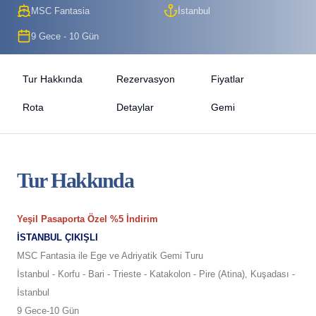
MSC Fantasia
İstanbul
9 Gece - 10 Gün
Tur Hakkında
Rezervasyon
Fiyatlar
Rota
Detaylar
Gemi
Tur Hakkında
Yeşil Pasaporta Özel %5 İndirim
İSTANBUL ÇIKIŞLI
MSC Fantasia ile Ege ve Adriyatik Gemi Turu
İstanbul - Korfu - Bari - Trieste - Katakolon - Pire (Atina), Kuşadası -
İstanbul
9 Gece-10 Gün