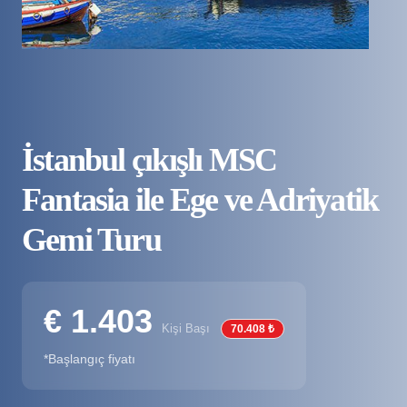
İstanbul çıkışlı MSC
Fantasia ile Ege ve Adriyatik
Gemi Turu
€ 1.403
Kişi Başı
70.408 ₺
*Başlangıç fiyatı