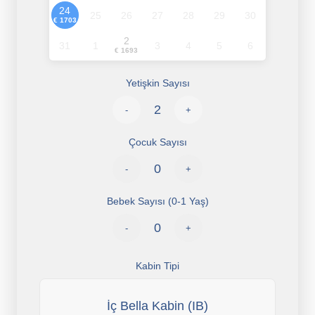
24
25
26
27
28
29
30
€ 1703
2
31
1
3
4
5
6
€ 1693
Yetişkin Sayısı
-
+
Çocuk Sayısı
-
+
Bebek Sayısı (0-1 Yaş)
-
+
Kabin Tipi
İç Bella Kabin (IB)