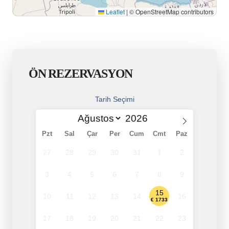
Leaflet
|
© OpenStreetMap contributors
ÖN REZERVASYON
Tarih Seçimi
Pzt
Sal
Çar
Per
Cum
Cmt
Paz
27
28
29
30
31
1
2
3
4
5
6
7
8
9
15
10
11
12
13
14
16
€ 1733
17
18
19
20
21
22
23