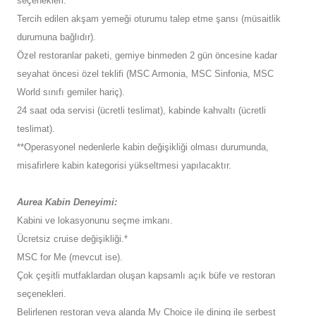
seçenekleri.
Tercih edilen akşam yemeği oturumu talep etme şansı (müsaitlik
durumuna bağlıdır).
Özel restoranlar paketi, gemiye binmeden 2 gün öncesine kadar
seyahat öncesi özel teklifi (MSC Armonia, MSC Sinfonia, MSC
World sınıfı gemiler hariç).
24 saat oda servisi (ücretli teslimat), kabinde kahvaltı (ücretli
teslimat).
**Operasyonel nedenlerle kabin değişikliği olması durumunda,
misafirlere kabin kategorisi yükseltmesi yapılacaktır.
Aurea Kabin Deneyimi:
Kabini ve lokasyonunu seçme imkanı.
Ücretsiz cruise değişikliği.*
MSC for Me (mevcut ise).
Çok çeşitli mutfaklardan oluşan kapsamlı açık büfe ve restoran
seçenekleri.
Belirlenen restoran veya alanda My Choice ile dining ile serbest