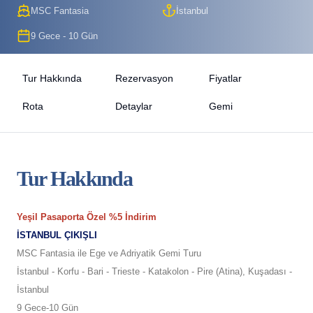
MSC Fantasia
İstanbul
9 Gece - 10 Gün
Tur Hakkında
Rezervasyon
Fiyatlar
Rota
Detaylar
Gemi
Tur Hakkında
Yeşil Pasaporta Özel %5 İndirim
İSTANBUL ÇIKIŞLI
MSC Fantasia ile Ege ve Adriyatik Gemi Turu
İstanbul - Korfu - Bari - Trieste - Katakolon - Pire (Atina), Kuşadası -
İstanbul
9 Gece-10 Gün