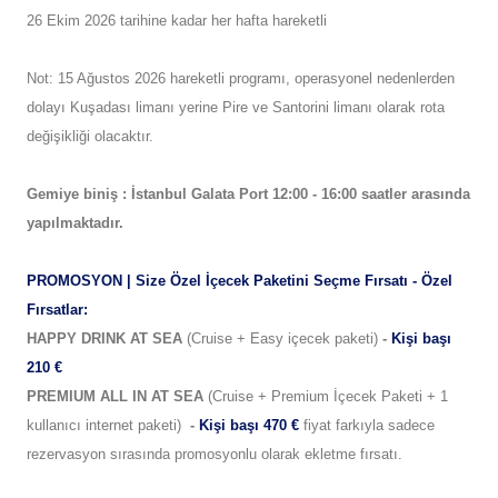
26 Ekim 2026 tarihine kadar her hafta hareketli
Not: 15 Ağustos 2026
hareketli programı, operasyonel nedenlerden
dolayı
Kuşadası limanı yerine Pire ve Santorini limanı olarak rota
değişikliği olacaktır.
Gemiye biniş : İstanbul
Galata Port 12:00 - 16:00 saatler arasında
yapılmaktadır.
PROMOSYON | Size Özel İçecek Paketini Seçme Fırsatı - Özel
Fırsatlar:
HAPPY DRINK AT SEA
(Cruise + Easy içecek paketi)
-
Kişi başı
210 €
PREMIUM ALL IN AT SEA
(Cruise + Premium İçecek Paketi + 1
kullanıcı internet paketi)
-
Kişi başı 470 €
fiyat farkıyla sadece
rezervasyon sırasında promosyonlu olarak ekletme fırsatı.