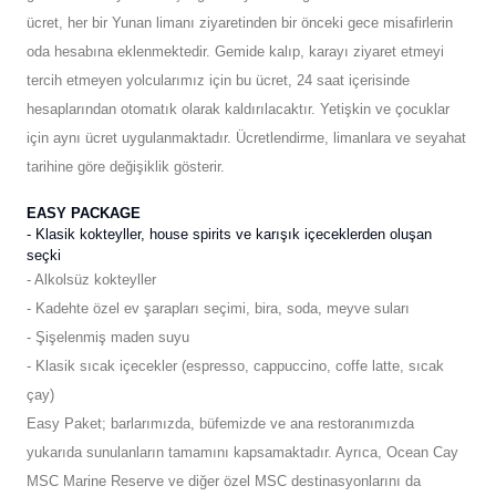
ücret, her bir Yunan limanı ziyaretinden bir önceki gece misafirlerin
oda hesabına eklenmektedir. Gemide kalıp, karayı ziyaret etmeyi
tercih etmeyen yolcularımız için bu ücret, 24 saat içerisinde
hesaplarından otomatık olarak kaldırılacaktır. Yetişkin ve çocuklar
için aynı ücret uygulanmaktadır. Ücretlendirme, limanlara ve seyahat
tarihine göre değişiklik gösterir.
EASY PACKAGE
- Klasik kokteyller, house spirits ve karışık içeceklerden oluşan
seçki
- Alkolsüz kokteyller
- Kadehte özel ev şarapları seçimi, bira, soda, meyve suları
- Şişelenmiş maden suyu
- Klasik sıcak içecekler (espresso, cappuccino, coffe latte, sıcak
çay)
Easy Paket; barlarımızda, büfemizde ve ana restoranımızda
yukarıda sunulanların tamamını kapsamaktadır. Ayrıca, Ocean Cay
MSC Marine Reserve ve diğer özel MSC destinasyonlarını da