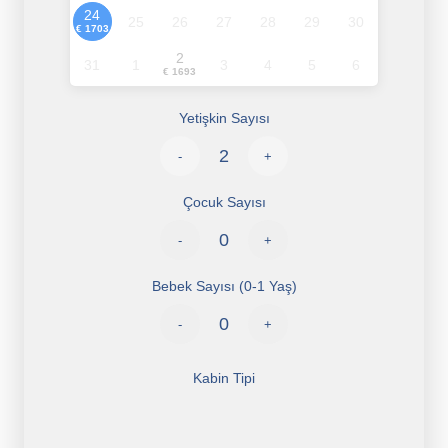
24
25
26
27
28
29
30
€ 1703
2
31
1
3
4
5
6
€ 1693
Yetişkin Sayısı
-
+
Çocuk Sayısı
-
+
Bebek Sayısı (0-1 Yaş)
-
+
Kabin Tipi