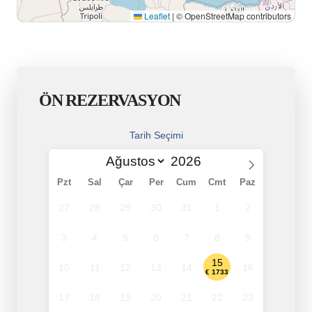
Leaflet
|
© OpenStreetMap contributors
ÖN REZERVASYON
Tarih Seçimi
Pzt
Sal
Çar
Per
Cum
Cmt
Paz
27
28
29
30
31
1
2
3
4
5
6
7
8
9
15
10
11
12
13
14
16
€ 1733
17
18
19
20
21
22
23