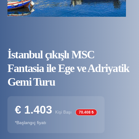
İstanbul çıkışlı MSC
Fantasia ile Ege ve Adriyatik
Gemi Turu
€ 1.403
Kişi Başı
70.408 ₺
*Başlangıç fiyatı