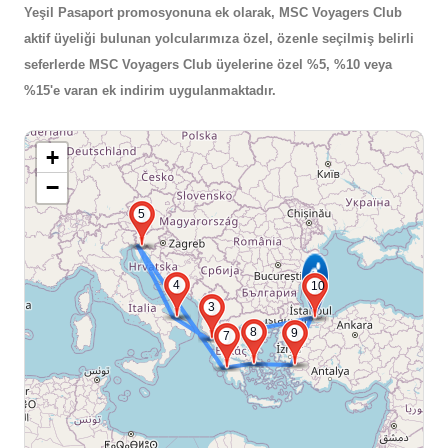
Yeşil Pasaport promosyonuna ek olarak, MSC Voyagers Club
aktif üyeliği bulunan yolcularımıza özel, özenle seçilmiş belirli
seferlerde MSC Voyagers Club üyelerine özel %5, %10 veya
%15'e varan ek indirim uygulanmaktadır.
+
−
5
4
10
3
8
9
7