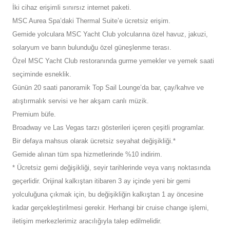
İki cihaz erişimli sınırsız internet paketi.
MSC Aurea Spa’daki Thermal Suite’e ücretsiz erişim.
Gemide yolculara MSC Yacht Club yolcularına özel havuz, jakuzi,
solaryum ve barın bulunduğu özel güneşlenme terası.
Özel MSC Yacht Club restoranında gurme yemekler ve yemek saati
seçiminde esneklik.
Günün 20 saati panoramik Top Sail Lounge’da bar, çay/kahve ve
atıştırmalık servisi ve her akşam canlı müzik.
Premium büfe.
Broadway ve Las Vegas tarzı gösterileri içeren çeşitli programlar.
Bir defaya mahsus olarak ücretsiz seyahat değişikliği.*
Gemide alınan tüm spa hizmetlerinde %10 indirim.
* Ücretsiz gemi değişikliği, seyir tarihlerinde veya varış noktasında
geçerlidir. Orijinal kalkıştan itibaren 3 ay içinde yeni bir gemi
yolculuğuna çıkmak için, bu değişikliğin kalkıştan 1 ay öncesine
kadar gerçekleştirilmesi gerekir. Herhangi bir cruise change işlemi,
iletişim merkezlerimiz aracılığıyla talep edilmelidir.