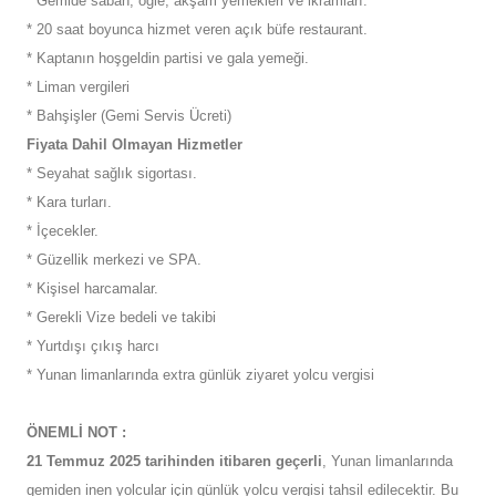
* Gemide sabah, öğle, akşam yemekleri ve ikramları.
* 20 saat boyunca hizmet veren açık büfe restaurant.
* Kaptanın hoşgeldin partisi ve gala yemeği.
* Liman vergileri
* Bahşişler (Gemi Servis Ücreti)
Fiyata Dahil Olmayan Hizmetler
* Seyahat sağlık sigortası.
* Kara turları.
* İçecekler.
* Güzellik merkezi ve SPA.
* Kişisel harcamalar.
* Gerekli Vize bedeli ve takibi
* Yurtdışı çıkış harcı
* Yunan limanlarında extra günlük ziyaret yolcu vergisi
ÖNEMLİ NOT :
21 Temmuz 2025 tarihinden itibaren geçerli
, Yunan limanlarında
gemiden inen yolcular için günlük yolcu vergisi tahsil edilecektir. Bu