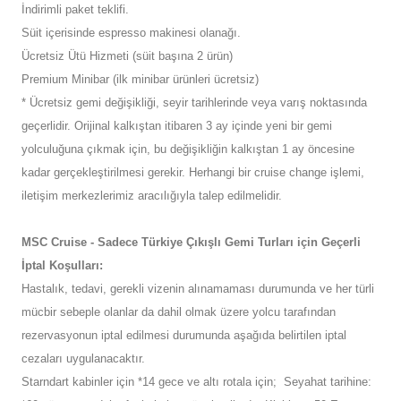
İndirimli paket teklifi.
Süit içerisinde espresso makinesi olanağı.
Ücretsiz Ütü Hizmeti (süit başına 2 ürün)
Premium Minibar (ilk minibar ürünleri ücretsiz)
* Ücretsiz gemi değişikliği, seyir tarihlerinde veya varış noktasında
geçerlidir. Orijinal kalkıştan itibaren 3 ay içinde yeni bir gemi
yolculuğuna çıkmak için, bu değişikliğin kalkıştan 1 ay öncesine
kadar gerçekleştirilmesi gerekir. Herhangi bir cruise change işlemi,
iletişim merkezlerimiz aracılığıyla talep edilmelidir.
MSC Cruise - Sadece Türkiye Çıkışlı Gemi Turları için Geçerli
İptal Koşulları:
Hastalık, tedavi, gerekli vizenin alınamaması durumunda ve her türli
mücbir sebeple olanlar da dahil olmak üzere yolcu tarafından
rezervasyonun iptal edilmesi durumunda aşağıda belirtilen iptal
cezaları uygulanacaktır.
Starndart kabinler için *14 gece ve altı rotala için; Seyahat tarihine: