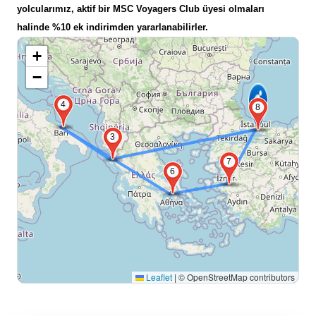
yolcularımız, aktif bir MSC Voyagers Club üyesi olmaları
halinde %10 ek indirimden yararlanabilirler.
+
−
4
8
3
7
6
Leaflet
|
© OpenStreetMap contributors