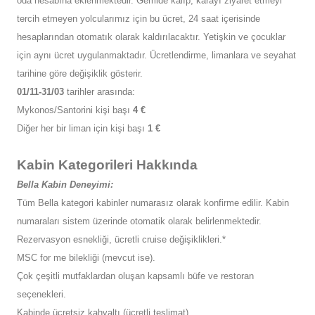
oda hesabına eklenmektedir. Gemide kalıp, karayı ziyaret etmeyi
tercih etmeyen yolcularımız için bu ücret, 24 saat içerisinde
hesaplarından otomatık olarak kaldırılacaktır. Yetişkin ve çocuklar
için aynı ücret uygulanmaktadır. Ücretlendirme, limanlara ve seyahat
tarihine göre değişiklik gösterir.
01/11-31/03
tarihler arasında:
Mykonos/Santorini kişi başı
4 €
Diğer her bir liman için kişi başı
1 €
Kabin Kategorileri Hakkında
Bella Kabin Deneyimi:
Tüm Bella kategori kabinler numarasız olarak konfirme edilir. Kabin
numaraları sistem üzerinde otomatik olarak belirlenmektedir.
Rezervasyon esnekliği, ücretli cruise değişiklikleri.*
MSC for me bilekliği (mevcut ise).
Çok çeşitli mutfaklardan oluşan kapsamlı büfe ve restoran
seçenekleri.
Kabinde ücretsiz kahvaltı (ücretli teslimat).