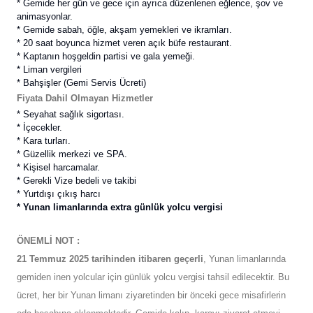
* Gemide her gün ve gece için ayrıca düzenlenen eğlence, şov ve
animasyonlar.
* Gemide sabah, öğle, akşam yemekleri ve ikramları.
* 20 saat boyunca hizmet veren açık büfe restaurant.
* Kaptanın hoşgeldin partisi ve gala yemeği.
* Liman vergileri
*
Bahşişler (Gemi Servis Ücreti)
Fiyata Dahil Olmayan Hizmetler
* Seyahat sağlık sigortası.
* İçecekler.
* Kara turları.
* Güzellik merkezi ve SPA.
* Kişisel harcamalar.
* Gerekli Vize bedeli ve takibi
* Yurtdışı çıkış harcı
* Yunan limanlarında extra günlük yolcu vergisi
ÖNEMLİ NOT :
21 Temmuz 2025 tarihinden itibaren geçerli
, Yunan limanlarında
gemiden inen yolcular için günlük yolcu vergisi tahsil edilecektir. Bu
ücret, her bir Yunan limanı ziyaretinden bir önceki gece misafirlerin