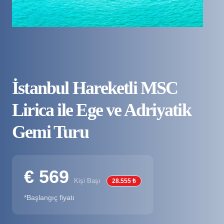
İstanbul Hareketli MSC
Lirica ile Ege ve Adriyatik
Gemi Turu
€ 569
Kişi Başı
28.555 ₺
*Başlangıç fiyatı