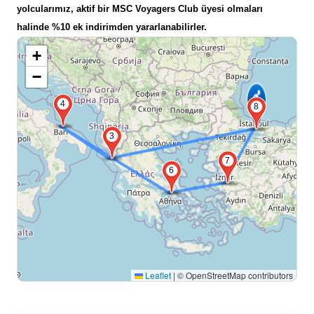
yolcularımız, aktif bir MSC Voyagers Club üyesi olmaları
halinde %10 ek indirimden yararlanabilirler.
+
−
4
8
3
7
6
Leaflet
|
© OpenStreetMap contributors