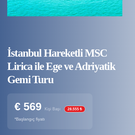
İstanbul Hareketli MSC
Lirica ile Ege ve Adriyatik
Gemi Turu
€ 569
Kişi Başı
28.555 ₺
*Başlangıç fiyatı