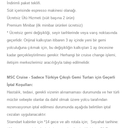
İndirimli paket teklifi.
Süit içerisinde espresso makinesi olanağı.
Ücretsiz Ütü Hizmeti (süit başına 2 ürün)
Premium Minibar (ilk minibar ürünleri ücretsiz)
* Ücretsiz gemi değişikliği, seyir tarihlerinde veya varış noktasında
geçerlidir. Orijinal kalkıştan itibaren 3 ay içinde yeni bir gemi
yolculuğuna çıkmak için, bu değişikliğin kalkıştan 1 ay öncesine
kadar gerçekleştirilmesi gerekir. Herhangi bir cruise change işlemi,
iletişim merkezlerimiz aracılığıyla talep edilmelidir.
MSC Cruise - Sadece Türkiye Çıkışlı Gemi Turları için Geçerli
İptal Koşulları:
Hastalık, tedavi, gerekli vizenin alınamaması durumunda ve her türli
mücbir sebeple olanlar da dahil olmak üzere yolcu tarafından
rezervasyonun iptal edilmesi durumunda aşağıda belirtilen iptal
cezaları uygulanacaktır.
Starndart kabinler için *14 gece ve altı rotala için; Seyahat tarihine: