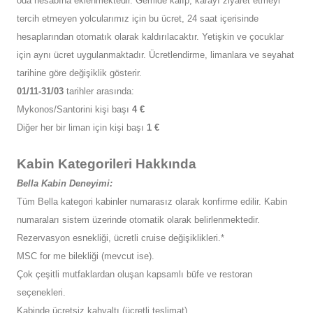
oda hesabına eklenmektedir. Gemide kalıp, karayı ziyaret etmeyi
tercih etmeyen yolcularımız için bu ücret, 24 saat içerisinde
hesaplarından otomatık olarak kaldırılacaktır. Yetişkin ve çocuklar
için aynı ücret uygulanmaktadır. Ücretlendirme, limanlara ve seyahat
tarihine göre değişiklik gösterir.
01/11-31/03
tarihler arasında:
Mykonos/Santorini kişi başı
4 €
Diğer her bir liman için kişi başı
1 €
Kabin Kategorileri Hakkında
Bella Kabin Deneyimi:
Tüm Bella kategori kabinler numarasız olarak konfirme edilir. Kabin
numaraları sistem üzerinde otomatik olarak belirlenmektedir.
Rezervasyon esnekliği, ücretli cruise değişiklikleri.*
MSC for me bilekliği (mevcut ise).
Çok çeşitli mutfaklardan oluşan kapsamlı büfe ve restoran
seçenekleri.
Kabinde ücretsiz kahvaltı (ücretli teslimat).