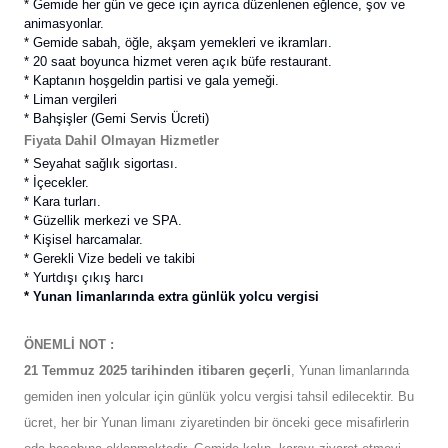
* Gemide her gün ve gece için ayrıca düzenlenen eğlence, şov ve
animasyonlar.
* Gemide sabah, öğle, akşam yemekleri ve ikramları.
* 20 saat boyunca hizmet veren açık büfe restaurant.
* Kaptanın hoşgeldin partisi ve gala yemeği.
* Liman vergileri
*
Bahşişler (Gemi Servis Ücreti)
Fiyata Dahil Olmayan Hizmetler
* Seyahat sağlık sigortası.
* İçecekler.
* Kara turları.
* Güzellik merkezi ve SPA.
* Kişisel harcamalar.
* Gerekli Vize bedeli ve takibi
* Yurtdışı çıkış harcı
* Yunan limanlarında extra günlük yolcu vergisi
ÖNEMLİ NOT :
21 Temmuz 2025 tarihinden itibaren geçerli
, Yunan limanlarında
gemiden inen yolcular için günlük yolcu vergisi tahsil edilecektir. Bu
ücret, her bir Yunan limanı ziyaretinden bir önceki gece misafirlerin