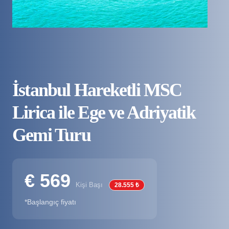
İstanbul Hareketli MSC
Lirica ile Ege ve Adriyatik
Gemi Turu
€ 569
Kişi Başı
28.555 ₺
*Başlangıç fiyatı