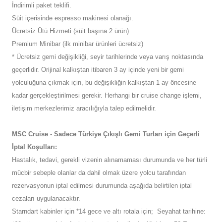
İndirimli paket teklifi.
Süit içerisinde espresso makinesi olanağı.
Ücretsiz Ütü Hizmeti (süit başına 2 ürün)
Premium Minibar (ilk minibar ürünleri ücretsiz)
* Ücretsiz gemi değişikliği, seyir tarihlerinde veya varış noktasında
geçerlidir. Orijinal kalkıştan itibaren 3 ay içinde yeni bir gemi
yolculuğuna çıkmak için, bu değişikliğin kalkıştan 1 ay öncesine
kadar gerçekleştirilmesi gerekir. Herhangi bir cruise change işlemi,
iletişim merkezlerimiz aracılığıyla talep edilmelidir.
MSC Cruise - Sadece Türkiye Çıkışlı Gemi Turları için Geçerli
İptal Koşulları:
Hastalık, tedavi, gerekli vizenin alınamaması durumunda ve her türli
mücbir sebeple olanlar da dahil olmak üzere yolcu tarafından
rezervasyonun iptal edilmesi durumunda aşağıda belirtilen iptal
cezaları uygulanacaktır.
Starndart kabinler için *14 gece ve altı rotala için; Seyahat tarihine: