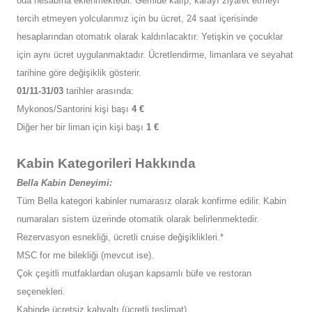
oda hesabına eklenmektedir. Gemide kalıp, karayı ziyaret etmeyi
tercih etmeyen yolcularımız için bu ücret, 24 saat içerisinde
hesaplarından otomatık olarak kaldırılacaktır. Yetişkin ve çocuklar
için aynı ücret uygulanmaktadır. Ücretlendirme, limanlara ve seyahat
tarihine göre değişiklik gösterir.
01/11-31/03
tarihler arasında:
Mykonos/Santorini kişi başı
4 €
Diğer her bir liman için kişi başı
1 €
Kabin Kategorileri Hakkında
Bella Kabin Deneyimi:
Tüm Bella kategori kabinler numarasız olarak konfirme edilir. Kabin
numaraları sistem üzerinde otomatik olarak belirlenmektedir.
Rezervasyon esnekliği, ücretli cruise değişiklikleri.*
MSC for me bilekliği (mevcut ise).
Çok çeşitli mutfaklardan oluşan kapsamlı büfe ve restoran
seçenekleri.
Kabinde ücretsiz kahvaltı (ücretli teslimat).