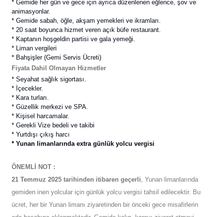
* Gemide her gün ve gece için ayrıca düzenlenen eğlence, şov ve
animasyonlar.
* Gemide sabah, öğle, akşam yemekleri ve ikramları.
* 20 saat boyunca hizmet veren açık büfe restaurant.
* Kaptanın hoşgeldin partisi ve gala yemeği.
* Liman vergileri
*
Bahşişler (Gemi Servis Ücreti)
Fiyata Dahil Olmayan Hizmetler
* Seyahat sağlık sigortası.
* İçecekler.
* Kara turları.
* Güzellik merkezi ve SPA.
* Kişisel harcamalar.
* Gerekli Vize bedeli ve takibi
* Yurtdışı çıkış harcı
* Yunan limanlarında extra günlük yolcu vergisi
ÖNEMLİ NOT :
21 Temmuz 2025 tarihinden itibaren geçerli
, Yunan limanlarında
gemiden inen yolcular için günlük yolcu vergisi tahsil edilecektir. Bu
ücret, her bir Yunan limanı ziyaretinden bir önceki gece misafirlerin