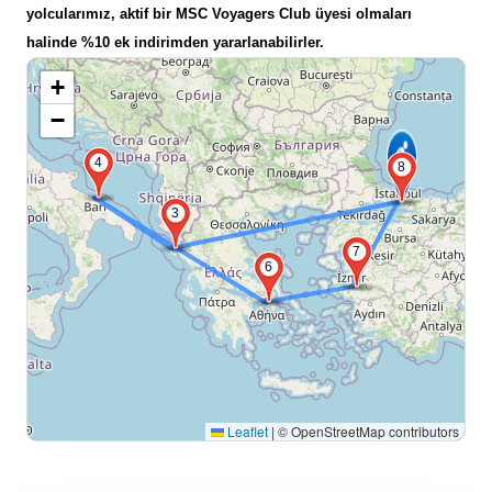
yolcularımız, aktif bir MSC Voyagers Club üyesi olmaları
halinde %10 ek indirimden yararlanabilirler.
+
−
4
8
3
7
6
Leaflet
|
© OpenStreetMap contributors