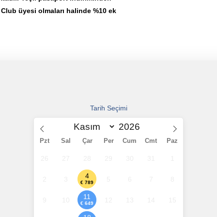
s Club üyesi olmaları halinde %10 ek
Tarih Seçimi
Pzt
Sal
Çar
Per
Cum
Cmt
Paz
26
27
28
29
30
31
1
4
2
3
5
6
7
8
€ 789
11
9
10
12
13
14
15
€ 649