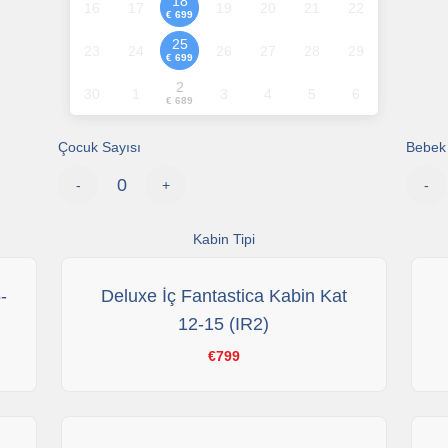
18
16
17
19
20
21
22
€ 699
25
23
24
26
27
28
29
€ 699
2
30
1
3
4
5
6
€ 689
Çocuk Sayısı
Bebek 
-
+
-
Kabin Tipi
-
Deluxe İç Fantastica Kabin Kat
12-15 (IR2)
€799