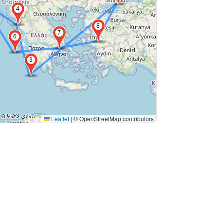
4
8
7
6
3
Leaflet
|
© OpenStreetMap contributors