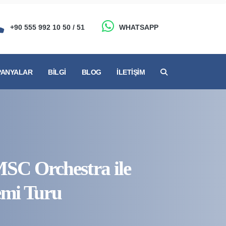
+90 555 992 10 50 / 51
WHATSAPP
ANYALAR
BILGI
BLOG
İLETIŞIM
MSC Orchestra ile
emi Turu