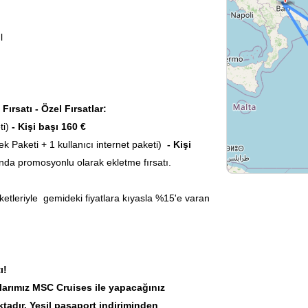
l
rsatı - Özel Fırsatlar:
ti)
- Kişi başı 160 €
k Paketi + 1 kullanıcı internet paketi)
- Kişi
ında promosyonlu olarak ekletme fırsatı.
etleriyle gemideki fiyatlara kıyasla %15'e varan
ı!
larımız MSC Cruises ile yapacağınız
tadır. Yeşil pasaport indiriminden