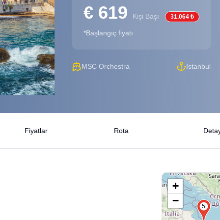
€ 619
Kişi Başı
31.064 ₺
*Başlangıç fiyatı
MSC Orchestra
İstanbul
Fiyatlar
Rota
Detay
+
−
5