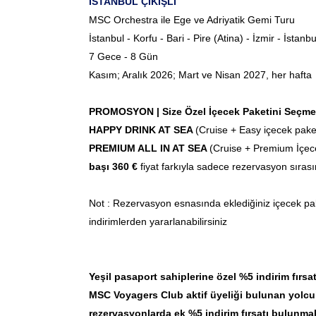
İSTANBUL ÇIKIŞLI
MSC Orchestra ile Ege ve Adriyatik Gemi Turu
İstanbul - Korfu - Bari - Pire (Atina) - İzmir - İstanbu
7 Gece - 8 Gün
Kasım; Aralık 2026; Mart ve Nisan 2027, her hafta
PROMOSYON | Size Özel İçecek Paketini Seçme Fı
HAPPY DRINK AT SEA
(Cruise + Easy içecek pake
PREMIUM ALL IN AT SEA
(Cruise + Premium İçece
başı 360 €
fiyat farkıyla sadece rezervasyon sıras
Not : Rezervasyon esnasında eklediğiniz içecek pak
indirimlerden yararlanabilirsiniz
Yeşil pasaport sahiplerine özel %5 indirim fırsat
MSC Voyagers Club aktif üyeliği bulunan yolcu
rezervasyonlarda ek %5 indirim fırsatı bulunmak