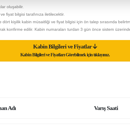
lar oluşabilir.
fiyat bilgisi tarafınıza iletilecektir.
e dört kişilik kabin müsaitliği ve fiyat bilgisi için ön talep sırasında belirt
ak konfirme edilir. Kabin numaraları turdan 3 gün önce sistem üzerinde
Kabin Bilgileri ve Fiyatlar
Kabin Bilgileri ve Fiyatları Görebilmek için tıklayınız.
an Adı
Varış Saati