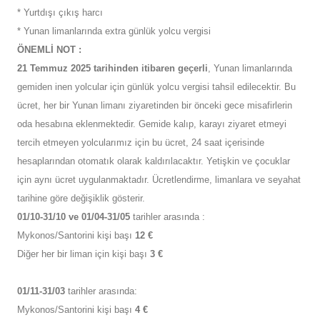
* Yurtdışı çıkış harcı
* Yunan limanlarında extra günlük yolcu vergisi
ÖNEMLİ NOT :
21 Temmuz 2025 tarihinden itibaren geçerli
, Yunan limanlarında
gemiden inen yolcular için günlük yolcu vergisi tahsil edilecektir. Bu
ücret, her bir Yunan limanı ziyaretinden bir önceki gece misafirlerin
oda hesabına eklenmektedir. Gemide kalıp, karayı ziyaret etmeyi
tercih etmeyen yolcularımız için bu ücret, 24 saat içerisinde
hesaplarından otomatık olarak kaldırılacaktır. Yetişkin ve çocuklar
için aynı ücret uygulanmaktadır. Ücretlendirme, limanlara ve seyahat
tarihine göre değişiklik gösterir.
01/10-31/10 ve 01/04-31/05
tarihler arasında :
Mykonos/Santorini kişi başı
12 €
Diğer her bir liman için kişi başı
3 €
01/11-31/03
tarihler arasında:
Mykonos/Santorini kişi başı
4 €