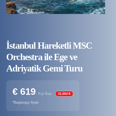
İstanbul Hareketli MSC
Orchestra ile Ege ve
Adriyatik Gemi Turu
€ 619
Kişi Başı
31.064 ₺
*Başlangıç fiyatı