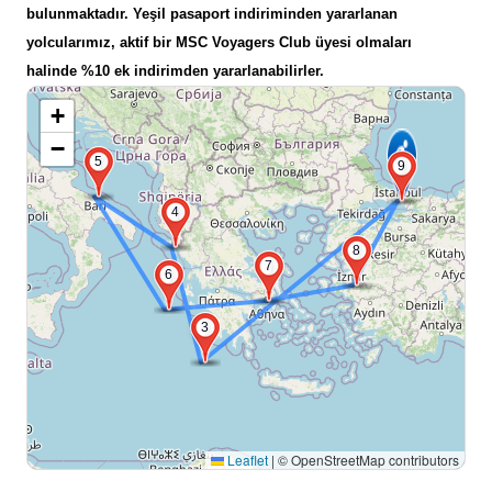
bulunmaktadır. Yeşil pasaport indiriminden yararlanan
yolcularımız, aktif bir MSC Voyagers Club üyesi olmaları
halinde %10 ek indirimden yararlanabilirler.
+
−
5
9
4
8
7
6
3
Leaflet
|
© OpenStreetMap contributors