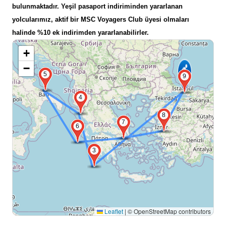
bulunmaktadır. Yeşil pasaport indiriminden yararlanan
yolcularımız, aktif bir MSC Voyagers Club üyesi olmaları
halinde %10 ek indirimden yararlanabilirler.
+
−
5
9
4
8
7
6
3
Leaflet
|
© OpenStreetMap contributors