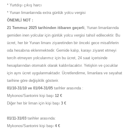
* Yurtdışı çıkış harcı
* Yunan limanlarında extra günlük yolcu vergisi
ÖNEMLİ NOT :
21 Temmuz 2025 tarihinden itibaren geçerli
, Yunan limanlarında
gemiden inen yolcular için günlük yolcu vergisi tahsil edilecektir. Bu
ücret, her bir Yunan limanı ziyaretinden bir önceki gece misafirlerin
oda hesabına eklenmektedir. Gemide kalıp, karayı ziyaret etmeyi
tercih etmeyen yolcularımız için bu ücret, 24 saat içerisinde
hesaplarından otomatık olarak kaldırılacaktır. Yetişkin ve çocuklar
için aynı ücret uygulanmaktadır. Ücretlendirme, limanlara ve seyahat
tarihine göre değişiklik gösterir.
01/10-31/10 ve 01/04-31/05
tarihler arasında :
Mykonos/Santorini kişi başı
12 €
Diğer her bir liman için kişi başı
3 €
01/11-31/03
tarihler arasında:
Mykonos/Santorini kişi başı
4 €