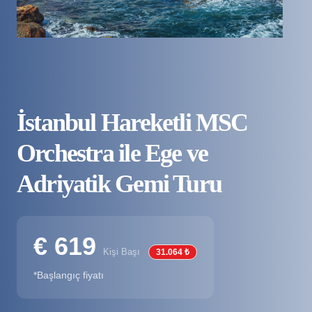
İstanbul Hareketli MSC
Orchestra ile Ege ve
Adriyatik Gemi Turu
€ 619
Kişi Başı
31.064 ₺
*Başlangıç fiyatı