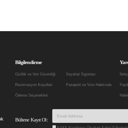
Bilgilendirme
Yar
Gizlilik ve Veri Güvenliği
Seyahat Sigortası
İleti
Rezervasyon Koşulları
Pasaport ve Vize Hakkında
Fayda
Ödeme Seçenekleri
Hakk
ok
Bültene Kayıt Ol:
KVKK Kurallarını Okudum Kabul Ediyorum