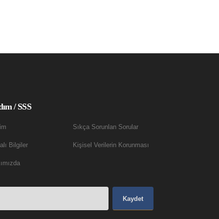
dım / SSS
şim
Sıkça Sorunlan Sorular
lı Bilgiler
Kişisel Verilerin Korunması
ımızda
Kaydet
.