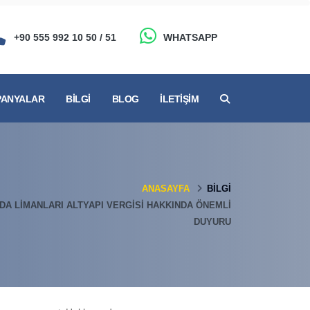
+90 555 992 10 50 / 51
WHATSAPP
ANYALAR
BILGI
BLOG
İLETIŞIM
ANASAYFA
BILGI
DA LIMANLARI ALTYAPI VERGISI HAKKINDA ÖNEMLI
DUYURU