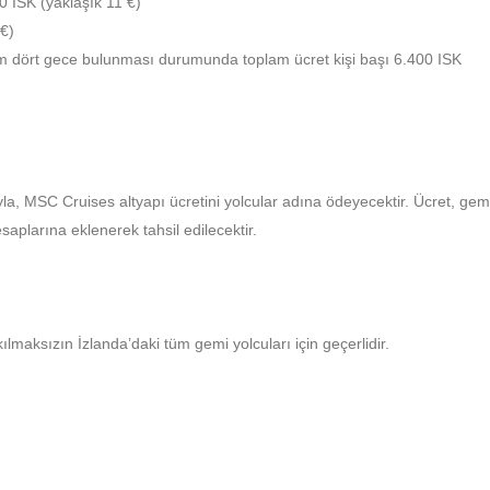
00 ISK (yaklaşık 11 €)
 €)
m dört gece bulunması durumunda toplam ücret kişi başı 6.400 ISK
yla, MSC Cruises altyapı ücretini yolcular adına ödeyecektir. Ücret, gem
saplarına eklenerek tahsil edilecektir.
lmaksızın İzlanda’daki tüm gemi yolcuları için geçerlidir.