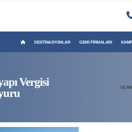
DESTINASYONLAR
GEMI FIRMALARI
KAMP
apı Vergisi
İZLAN
yuru