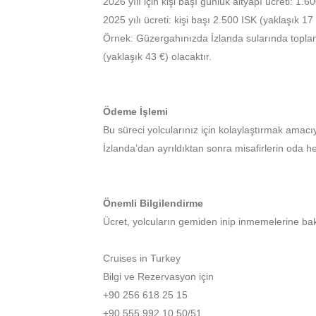
2026 yılı için kişi başı günlük altyapı ücreti: 1.6
2025 yılı ücreti: kişi başı 2.500 ISK (yaklaşık 17
Örnek: Güzergahınızda İzlanda sularında topla
(yaklaşık 43 €) olacaktır.
Ödeme İşlemi
Bu süreci yolcularınız için kolaylaştırmak amacı
İzlanda’dan ayrıldıktan sonra misafirlerin oda he
Önemli Bilgilendirme
Ücret, yolcuların gemiden inip inmemelerine bakı
Cruises in Turkey
Bilgi ve Rezervasyon için
+90 256 618 25 15
+90 555 992 10 50/51