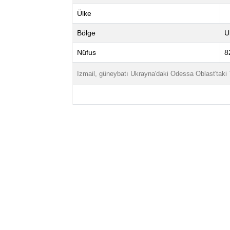
Ülke
Bölge
U
Nüfus
8
Izmail, güneybatı Ukrayna'daki Odessa Oblast'taki Tu