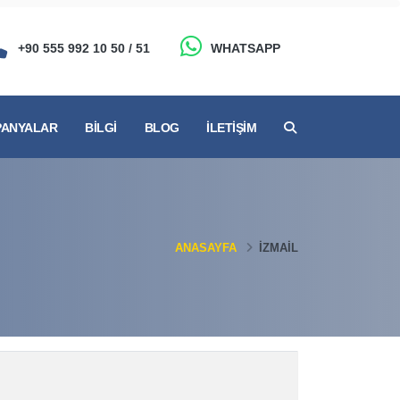
+90 555 992 10 50 / 51
WHATSAPP
ANYALAR
BILGI
BLOG
İLETIŞIM
ANASAYFA
İZMAIL