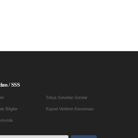
dım / SSS
şim
Sıkça Sorunlan Sorular
lı Bilgiler
Kişisel Verilerin Korunması
ımızda