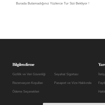
Burada Bulamadığınız Yüzlerce Tur Sizi Bekliyor !
Bilgilendirme
Yar
Gizlilik ve Veri Güvenliği
Seyahat Sigortası
İleti
Rezervasyon Koşulları
Pasaport ve Vize Hakkında
Fayda
Ödeme Seçenekleri
Hakk