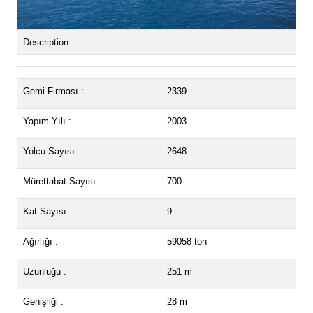
Description :
Gemi Firması :
2339
Yapım Yılı :
2003
Yolcu Sayısı :
2648
Mürettabat Sayısı :
700
Kat Sayısı :
9
Ağırlığı :
59058 ton
Uzunluğu :
251 m
Genişliği :
28 m