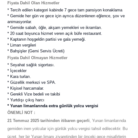
Fiyata Dahil Olan Hizmetler
* Tercih edilen kategori kabinde 7 gece tam pansiyon konaklama
* Gemide her gün ve gece için ayrıca düzenlenen eğlence, şov ve
animasyonlar.
* Gemide sabah, öğle, akşam yemekleri ve ikramları.
* 20 saat boyunca hizmet veren açık büfe restaurant.
* Kaptanın hoşgeldin partisi ve gala yemeği.
* Liman vergileri
*
Bahşişler (Gemi Servis Ücreti)
Fiyata Dahil Olmayan Hizmetler
* Seyahat sağlık sigortası.
* İçecekler
* Kara turları.
* Güzellik merkezi ve SPA.
* Kişisel harcamalar.
* Gerekli Vize bedeli ve takibi
* Yurtdışı çıkış harcı
* Yunan limanlarında extra günlük yolcu vergisi
ÖNEMLİ NOT :
21 Temmuz 2025 tarihinden itibaren geçerli
, Yunan limanlarında
gemiden inen yolcular için günlük yolcu vergisi tahsil edilecektir. Bu
ücret, her bir Yunan limanı ziyaretinden bir önceki gece misafirlerin