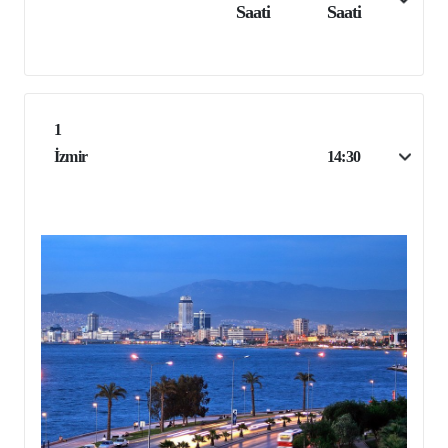
Saati
Saati
1
İzmir
14:30