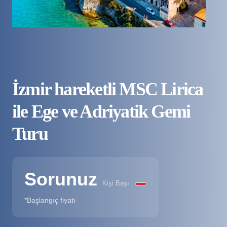
İzmir hareketli MSC Lirica
ile Ege ve Adriyatik Gemi
Turu
Sorunuz
Kişi Başı
*Başlangıç fiyatı