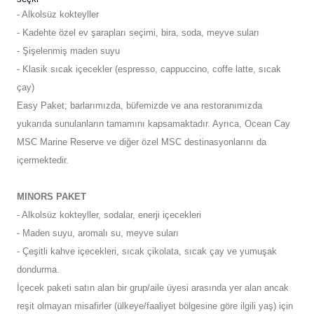
- Alkolsüz kokteyller
- Kadehte özel ev şarapları seçimi, bira, soda, meyve suları
- Şişelenmiş maden suyu
- Klasik sıcak içecekler (espresso, cappuccino, coffe latte, sıcak
çay)
Easy Paket; barlarımızda, büfemizde ve ana restoranımızda
yukarıda sunulanların tamamını kapsamaktadır. Ayrıca, Ocean Cay
MSC Marine Reserve ve diğer özel MSC destinasyonlarını da
içermektedir.
MINORS PAKET
- Alkolsüz kokteyller, sodalar, enerji içecekleri
- Maden suyu, aromalı su, meyve suları
- Çeşitli kahve içecekleri, sıcak çikolata, sıcak çay ve yumuşak
dondurma.
İçecek paketi satın alan bir grup/aile üyesi arasında yer alan ancak
reşit olmayan misafirler (ülkeye/faaliyet bölgesine göre ilgili yaş) için