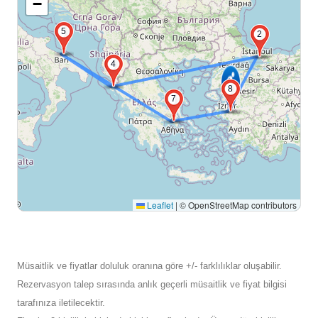
−
5
2
4
8
7
Leaflet
|
© OpenStreetMap contributors
Müsaitlik ve fiyatlar doluluk oranına göre +/- farklılıklar oluşabilir.
Rezervasyon talep sırasında anlık geçerli müsaitlik ve fiyat bilgisi
tarafınıza iletilecektir.