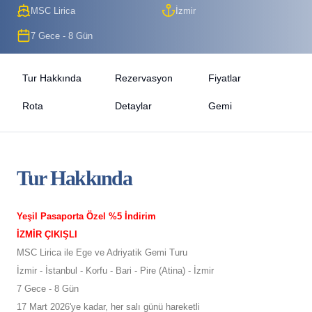
MSC Lirica
İzmir
7 Gece - 8 Gün
Tur Hakkında
Rezervasyon
Fiyatlar
Rota
Detaylar
Gemi
Tur Hakkında
Yeşil Pasaporta Özel %5 İndirim
İZMİR ÇIKIŞLI
MSC Lirica ile Ege ve Adriyatik Gemi Turu
İzmir - İstanbul - Korfu - Bari - Pire (Atina) - İzmir
7 Gece - 8 Gün
17 Mart 2026'ye kadar, her salı günü hareketli