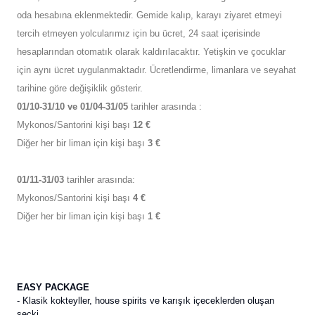
oda hesabına eklenmektedir. Gemide kalıp, karayı ziyaret etmeyi
tercih etmeyen yolcularımız için bu ücret, 24 saat içerisinde
hesaplarından otomatık olarak kaldırılacaktır. Yetişkin ve çocuklar
için aynı ücret uygulanmaktadır. Ücretlendirme, limanlara ve seyahat
tarihine göre değişiklik gösterir.
01/10-31/10 ve 01/04-31/05
tarihler arasında :
Mykonos/Santorini kişi başı
12 €
Diğer her bir liman için kişi başı
3 €
01/11-31/03
tarihler arasında:
Mykonos/Santorini kişi başı
4 €
Diğer her bir liman için kişi başı
1 €
EASY PACKAGE
- Klasik kokteyller, house spirits ve karışık içeceklerden oluşan
seçki